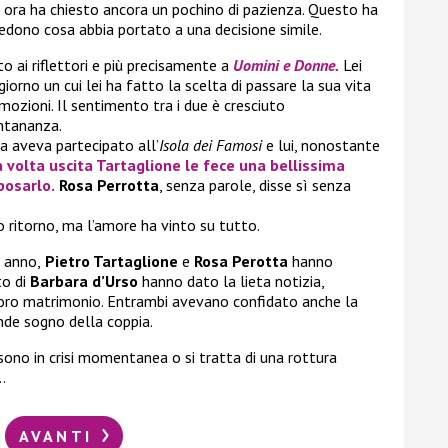
r ora ha chiesto ancora un pochino di pazienza. Questo ha
hiedono cosa abbia portato a una decisione simile.
o ai riflettori e più precisamente a
Uomini e Donne.
Lei
 giorno un cui lei ha fatto la scelta di passare la sua vita
mozioni. Il sentimento tra i due è cresciuto
ntananza.
a aveva partecipato all’
Isola dei Famosi
e lui, nonostante
 volta uscita Tartaglione le fece una bellissima
posarlo.
Rosa Perrotta
, senza parole, disse sì senza
o ritorno, ma l’amore ha vinto su tutto.
 anno,
Pietro Tartaglione
e
Rosa Perotta
hanno
to di
Barbara d’Urso
hanno dato la lieta notizia,
 loro matrimonio. Entrambi avevano confidato anche la
ande sogno della coppia.
sono in crisi momentanea o si tratta di una rottura
…
AVANTI