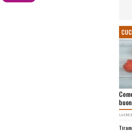
CUC
Come
buon
LUCREZ
Tiram