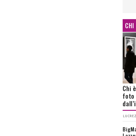
CHI
Chi 
foto
dall
LUCREZ
BigMa
Lazze