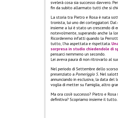
svelerà cosa sia successo davvero. Pe
fin da subito allarmato tutti che si c
La storia tra Pietro e Rosa è nata sott
tronista, lui uno dei corteggiatori. Dal
insieme a lui è stato un crescendo di e
notevolmente, superando anche la lo
Ricorderemo infatti quando la Perrott
tutto, l’ha aspettata e rispettata.
Una
sorpresa in studio chiedendole di s
pensarci nemmeno un secondo.
Lei aveva paura di non ritrovarlo al su
Nel periodo di Settembre dello scorso
presenziato a
Pomeriggio 5.
Nel salot
annunciando in esclusiva, la data del
voglia di metter su famiglia, altro gr
Ma ora cos’è successo? Pietro e Rosa 
definitiva? Scopriamo insieme il tutto