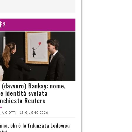
 È?
è (davvero) Banksy: nome,
 e identità svelata
’inchiesta Reuters
IA CIOTTI | 13 GIUGNO 2026
ma, chi è la fidanzata Lodovica
rini