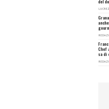
del d
LUCREZ
Grana
anche
gour
REDAZI
Franc
Chef 
sa di
REDAZI