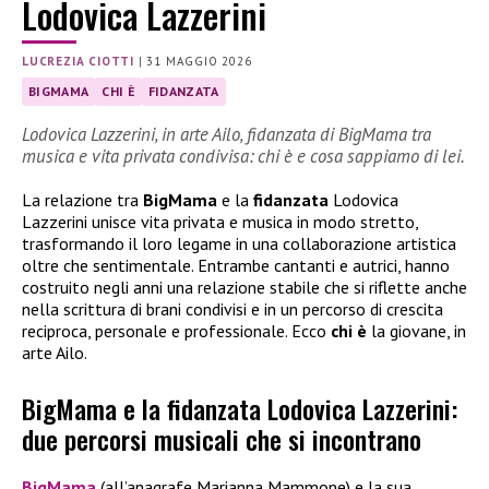
Lodovica Lazzerini
LUCREZIA CIOTTI
|
31 MAGGIO 2026
BIGMAMA
CHI È
FIDANZATA
Lodovica Lazzerini, in arte Ailo, fidanzata di BigMama tra
musica e vita privata condivisa: chi è e cosa sappiamo di lei.
La relazione tra
BigMama
e la
fidanzata
Lodovica
Lazzerini unisce vita privata e musica in modo stretto,
trasformando il loro legame in una collaborazione artistica
oltre che sentimentale. Entrambe cantanti e autrici, hanno
costruito negli anni una relazione stabile che si riflette anche
nella scrittura di brani condivisi e in un percorso di crescita
reciproca, personale e professionale. Ecco
chi è
la giovane, in
arte Ailo.
BigMama e la fidanzata Lodovica Lazzerini:
due percorsi musicali che si incontrano
BigMama
(all’anagrafe Marianna Mammone) e la sua