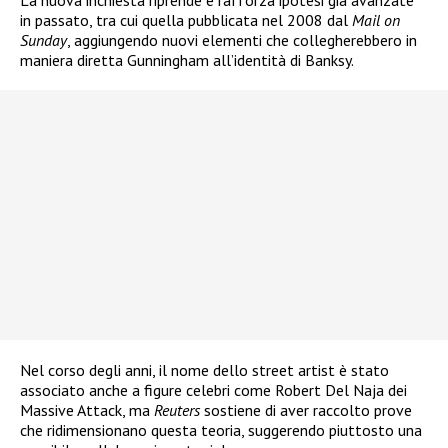
La nuova inchiesta riprende e rafforza ipotesi già avanzate
in passato, tra cui quella pubblicata nel 2008 dal
Mail on
Sunday
, aggiungendo nuovi elementi che collegherebbero in
maniera diretta Gunningham all’identità di Banksy.
Nel corso degli anni, il nome dello street artist è stato
associato anche a figure celebri come Robert Del Naja dei
Massive Attack, ma
Reuters
sostiene di aver raccolto prove
che ridimensionano questa teoria, suggerendo piuttosto una