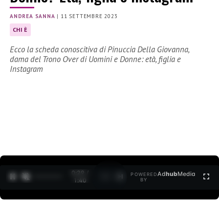
ANDREA SANNA
|
11 SETTEMBRE 2023
CHI È
Ecco la scheda conoscitiva di Pinuccia Della Giovanna,
dama del Trono Over di Uomini e Donne: età, figlia e
Instagram
0:30 /
Ad
hub
Media
POWERED
1
/
2
1:40
BY