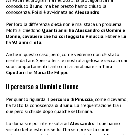
Arrivata nel programma nel 2021, la protagonista ha
conosciuto
Bruno
, ma ben presto hanno chiuso la
conoscenza. Poi si è avvicinata ad
Alessandro
.
Per loro la differenza d’
età
non è mai stata un problema.
Molti si chiedono
Quanti anni ha Alessandro di Uomini e
Donne, cavaliere che ha corteggiato Pinuccia
. Ebbene lui
ha
92 anni
di
età.
Anche in questo caso, però, come vedremo non c’è stato
niente da fare. Spesso lei si è mostrata gelosa e seccata dai
suoi comportamenti tanto da far arrabbiare sia
Tina
Cipollari
che
Maria De Filippi.
Il percorso a Uomini e Donne
Per quanto riguarda il
percorso
di
Pinuccia
, come dicevamo,
ha fatto la conoscenza di
Bruno
. La frequentazione tra i
due però si chiude dopo qualche settimana.
La dama si è poi interessata ad
Alessandro
. I due hanno
vissuto belle esterne. Se lui l’ha sempre vista come