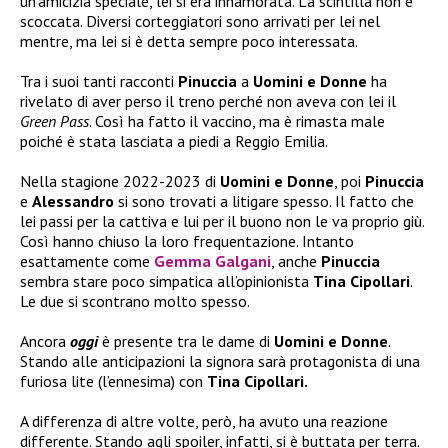
un’amicizia speciale, lei si era innamorata. La scintilla non è
scoccata. Diversi corteggiatori sono arrivati per lei nel
mentre, ma lei si è detta sempre poco interessata.
Tra i suoi tanti racconti
Pinuccia
a
Uomini e Donne
ha
rivelato di aver perso il treno perché non aveva con lei il
Green Pass
. Così ha fatto il vaccino, ma è rimasta male
poiché è stata lasciata a piedi a Reggio Emilia.
Nella stagione 2022-2023 di
Uomini e Donne
, poi
Pinuccia
e
Alessandro
si sono trovati a litigare spesso. Il fatto che
lei passi per la cattiva e lui per il buono non le va proprio giù.
Così hanno chiuso la loro frequentazione. Intanto
esattamente come
Gemma Galgani
, anche
Pinuccia
sembra stare poco simpatica all’opinionista
Tina Cipollari
.
Le due si scontrano molto spesso.
Ancora
oggi
è presente tra le dame di
Uomini e Donne
.
Stando alle anticipazioni la signora sarà protagonista di una
furiosa lite (l’ennesima) con
Tina Cipollari.
A differenza di altre volte, però, ha avuto una reazione
differente. Stando agli spoiler, infatti, si è buttata per terra.