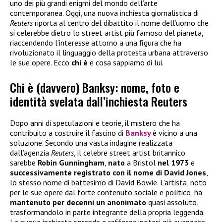
uno dei più grandi enigmi del mondo dell’arte
contemporanea. Oggi, una nuova inchiesta giornalistica di
Reuters
riporta al centro del dibattito il nome dell’uomo che
si celerebbe dietro lo street artist più famoso del pianeta,
riaccendendo l’interesse attorno a una figura che ha
rivoluzionato il linguaggio della protesta urbana attraverso
le sue opere. Ecco
chi è
e cosa sappiamo di lui.
Chi è (davvero) Banksy: nome, foto e
identità svelata dall’inchiesta Reuters
Dopo anni di speculazioni e teorie, il mistero che ha
contribuito a costruire il fascino di
Banksy
è vicino a una
soluzione. Secondo una vasta indagine realizzata
dall’agenzia
Reuters
, il celebre street artist britannico
sarebbe
Robin Gunningham
,
nato
a Bristol
nel 1973
e
successivamente registrato con il nome di David Jones
,
lo stesso nome di battesimo di David Bowie. L’artista, noto
per le sue opere dal forte contenuto sociale e politico, ha
mantenuto per decenni un anonimato
quasi assoluto,
trasformandolo in parte integrante della propria leggenda.