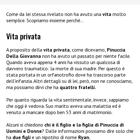
Come da lei stessa rivelato non ha avuto una
vita
molto
semplice. Scopriamo insieme perché…
Vita privata
A proposito della
vita privata
, come dicevamo,
Pinuccia
Della Giovanna
non ha avuto un passato per niente facile.
Quando aveva appena 4 anni ha vissuto un qualcosa di
davvero traumatico: la morte di sua madre. Per questo è
stata portata in un orfanotrofio dove ha trascorso parte
dell’infanzia. Altri dettagli su di lei, però, non ne conosciamo,
ma possiamo dirvi che ha
quattro fratelli.
Per quanto riguarda la vita sentimentale, invece, sappiamo
che oggi è vedova. Suo marito aveva una malattia ed è
venuto a mancare dopo ben 53 anni di matrimonio.
Alcuni si chiedono
chi è il figlio e la figlia di Pinuccia di
Uomini e Donne
? Dalle informazioni possiamo dire solo che
ha
due figli
e un nipotino di nome
Ryan.