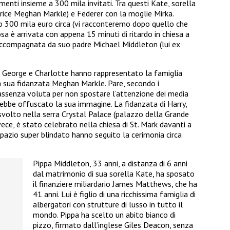
menti insieme a 300 mila invitati. Tra questi Kate, sorella
ttrice Meghan Markle) e Federer con la moglie Mirka.
to 300 mila euro circa (vi racconteremo dopo quello che
a è arrivata con appena 15 minuti di ritardo in chiesa a
ccompagnata da suo padre Michael Middleton (lui ex
gli George e Charlotte hanno rappresentato la famiglia
la sua fidanzata Meghan Markle. Pare, secondo i
n’assenza voluta per non spostare l’attenzione dei media
rebbe offuscato la sua immagine. La fidanzata di Harry,
 svolto nella serra Crystal Palace (palazzo della Grande
nvece, è stato celebrato nella chiesa di St. Mark davanti a
 spazio super blindato hanno seguito la cerimonia circa
Pippa Middleton, 33 anni, a distanza di 6 anni
dal matrimonio di sua sorella Kate, ha sposato
il finanziere miliardario James Matthews, che ha
41 anni. Lui è figlio di una ricchissima famiglia di
albergatori con strutture di lusso in tutto il
mondo. Pippa ha scelto un abito bianco di
pizzo, firmato dall’inglese Giles Deacon, senza