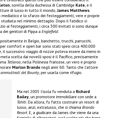
leton
, sorella della duchessa di Cambridge
Kate
, e il
utture di lusso in tutto il mondo,
James Matthews
.
 mediatico e lo sfarzo dei festeggiamenti, vere e proprie
studiata nel minimo dettaglio. Dopo il fatidico sì
izio ai festeggiamenti, i circa 300 invitati si sono dunque
a dei genitori di Pippa a
Englefield
.
ppositamente in Belgio, banchetto, trucchi, parrucchi,
e super comfort e open bar sono stati spesi circa 400.000
, il successivo viaggio di nozze poteva essere da meno in
eta scelta dai novelli sposi è il Pacifico, precisamente
hiama
Tetiaroa
, nella Polinesia francese, un vero e proprio
amorare
Marlon Brando
negli anni ’60. Tanto che l’attore
i ammutinati del Bounty
, per usarla come rifugio.
Ma nel 2005 l’isola fu venduta a
Richard
Bailey
, un promotore immobiliare con sede a
Tahiti
. Da allora, fu fatto costruire un resort di
lusso, anzi, extralusso, che si chiama
Brando
Resort
. E, a giudicare da James che viene da una
famiglia di albergatori, avrà scelto più che bene