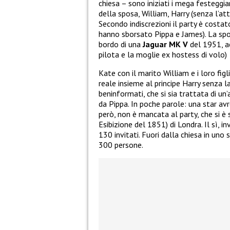
chiesa – sono iniziati i mega festeggia
della sposa, William, Harry (senza l’a
Secondo indiscrezioni il party è costa
hanno sborsato Pippa e James). La spos
bordo di una
Jaguar MK V
del 1951, a
pilota e la moglie ex hostess di volo)
Kate con il marito William e i loro fi
reale insieme al principe Harry senza 
beninformati, che si sia trattata di u
da Pippa. In poche parole: una star av
però, non è mancata al party, che si è
Esibizione del 1851) di Londra. Il sì, i
130 invitati. Fuori dalla chiesa in uno
300 persone.