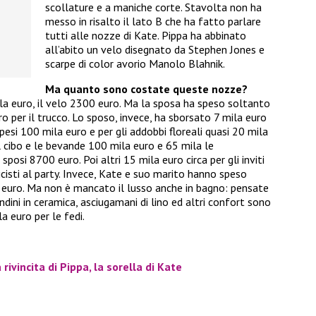
scollature e a maniche corte. Stavolta non ha
messo in risalto il lato B che ha fatto parlare
tutti alle nozze di Kate. Pippa ha abbinato
all’abito un velo disegnato da Stephen Jones e
scarpe di color avorio Manolo Blahnik.
Ma quanto sono costate queste nozze?
la euro, il velo 2300 euro. Ma la sposa ha speso soltanto
o per il trucco. Lo sposo, invece, ha sborsato 7 mila euro
 spesi 100 mila euro e per gli addobbi floreali quasi 20 mila
il cibo e le bevande 100 mila euro e 65 mila le
posi 8700 euro. Poi altri 15 mila euro circa per gli inviti
usicisti al party. Invece, Kate e suo marito hanno speso
uro. Ma non è mancato il lusso anche in bagno: pensate
ndini in ceramica, asciugamani di lino ed altri confort sono
la euro per le fedi.
a rivincita di Pippa, la sorella di Kate