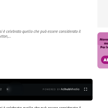
si è celebrato quello che può essere considerato il
leton,…
Ad
hub
Media
/
2
POWERED BY
i è celebrato quello che può essere considerato il