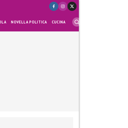
OLA
NOVELLA POLITICA
CUCINA