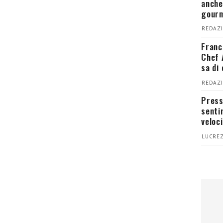
anche
gour
REDAZI
Franc
Chef 
sa di
REDAZI
Press
senti
veloci
LUCREZ