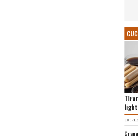
CUC
Tira
light
LUCREZ
Grana