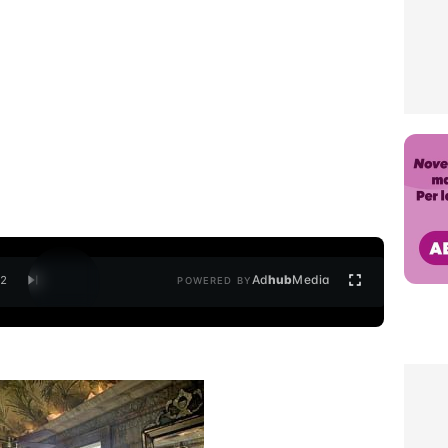
Ad
hub
Media
/
2
POWERED BY