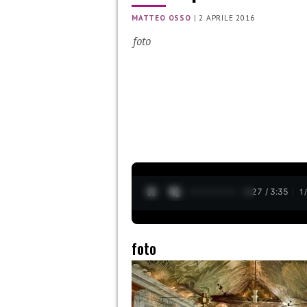
MATTEO OSSO
|
2 APRILE 2016
foto
0:28 / 3:35
1
foto