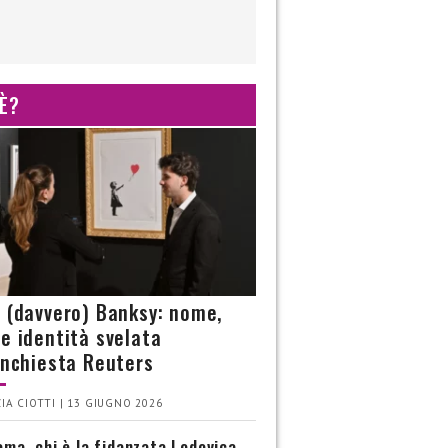
 È?
è (davvero) Banksy: nome,
 e identità svelata
’inchiesta Reuters
IA CIOTTI | 13 GIUGNO 2026
ma, chi è la fidanzata Lodovica