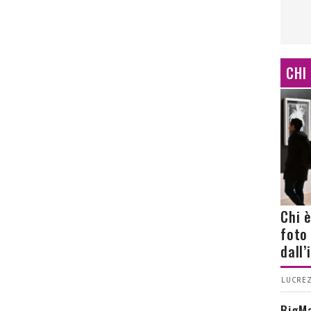
CHI
Chi 
foto
dall
LUCREZ
BigMa