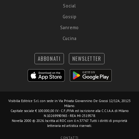
Social
Gossip
Sanremo
Cucina
ABBONATI
NEWSLETTER
Visibilia Editrice S.r.l.
con sede in Via Privata Giovannino De Grassi 12/12A, 20123
Milano.
Capitale sociale € 100.000,00 I.V. - C.F./P.IVA ed iscrizione alla C.C.I.A.A. di Milano
N.10269990965 - REA MI-2519578.
Novella 2000 © 2026. Iscritta al ROC con il n.37767. Tutti i diritti di proprietà
letteraria ed artistica riservati.
CONTATTI