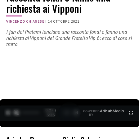
richiesta ai Vipponi
VINCENZO CHIANESE
|
14 OTTOBRE 2021
I fan dei Prelemi lanciano una racconta fondi e fanno una
richiesta ai Vipponi del Grande Fratello Vip 6: ecco di cosa si
tratta.
0:27 /
Ad
hub
Media
POWERED
1
/
2
3:35
BY