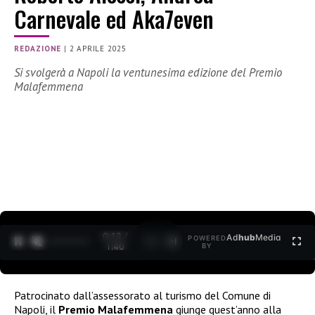
Carnevale ed Aka7even
REDAZIONE
|
2 APRILE 2025
Si svolgerà a Napoli la ventunesima edizione del Premio
Malafemmena
0:12 /
Ad
hub
Media
POWERED
1
/
2
1:40
BY
Patrocinato dall’assessorato al turismo del Comune di
Napoli, il
Premio Malafemmena
giunge quest’anno alla