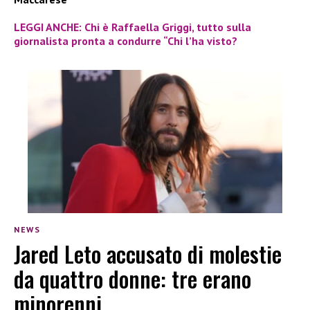
LEGGI ANCHE: Chi è Raffaella Griggi, tutto sulla
giornalista pronta a condurre “Chi l’ha visto?
NEWS
Jared Leto accusato di molestie
da quattro donne: tre erano
minorenni