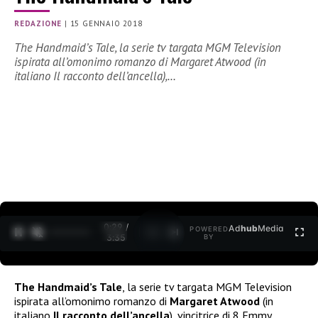
REDAZIONE
|
15 GENNAIO 2018
The Handmaid’s Tale, la serie tv targata MGM Television
ispirata all’omonimo romanzo di Margaret Atwood (in
italiano Il racconto dell’ancella),…
0:30 /
Ad
hub
Media
POWERED
1
/
2
3:35
BY
The Handmaid’s Tale
, la serie tv targata MGM Television
ispirata all’omonimo romanzo di
Margaret Atwood
(in
italiano
Il racconto dell’ancella
), vincitrice di 8 Emmy