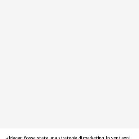
«Magari fosse stata una strategia di marketing. In vent’anni