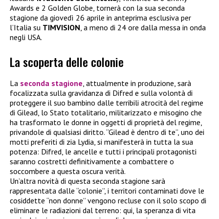
Awards e 2 Golden Globe, tornerà con la sua seconda
stagione da giovedì 26 aprile in anteprima esclusiva per
l’Italia su
TIMVISION
, a meno di 24 ore dalla messa in onda
negli USA.
La scoperta delle colonie
La
seconda stagione
, attualmente in produzione, sarà
focalizzata sulla gravidanza di Difred e sulla volontà di
proteggere il suo bambino dalle terribili atrocità del regime
di Gilead, lo Stato totalitario, militarizzato e misogino che
ha trasformato le donne in oggetti di proprietà del regime,
privandole di qualsiasi diritto. “Gilead è dentro di te”, uno dei
motti preferiti di zia Lydia, si manifesterà in tutta la sua
potenza: Difred, le ancelle e tutti i principali protagonisti
saranno costretti definitivamente a combattere o
soccombere a questa oscura verità.
Un’altra novità di questa seconda stagione sarà
rappresentata dalle “colonie”, i territori contaminati dove le
cosiddette “non donne” vengono recluse con il solo scopo di
eliminare le radiazioni dal terreno: qui, la speranza di vita