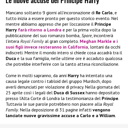
Mancano soltanto 9 giorni all’incoronazione di
Re Carlo
, e
tutto inizia a essere pronto per questo storico evento. Nel
mentre abbiamo appreso che per l’occasione il
Principe
Harry
farà ritorno a Londra
e per la prima volta dopo la
pubblicazione del suo romanzo bomba,
Spare
, incontrerà
l’intera
Royal Family
al gran completo.
Meghan Markle
e i
suoi figli invece resteranno in California
, lontani da occhi
indiscreti. Mentre il mondo intero si chiede cosa accadrà tra il
Duca
e la sua famiglia, nelle ultime ore è accaduto qualcosa
che potrebbe interferire con la tanto attesa riconciliazione.
Come in molti sapranno, da anni
Harry
ha intentato una
causa legale contro i tabloid del gruppo Murdoch, dopo
averli denunciati per violazione di privacy. Nella giornata del
25 aprile così i legali del
Duca di Sussex
hanno depositato
presso l’Alta Corte di Londra la testimonianza del
Principe
.
Tuttavia le sue parole potrebbero non piacere alla
Royal
Family
. Nella deposizione di 31 pagine infatti
vengono
lanciate nuove gravissime accuse a Carlo e a William
.