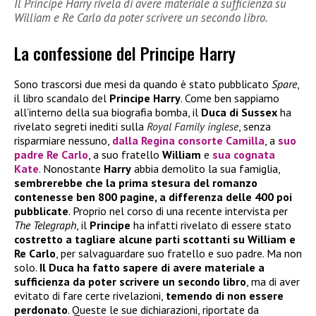
Il Principe Harry rivela di avere materiale a sufficienza su
William e Re Carlo da poter scrivere un secondo libro.
La confessione del Principe Harry
Sono trascorsi due mesi da quando è stato pubblicato
Spare
,
il libro scandalo del
Principe Harry
. Come ben sappiamo
all’interno della sua biografia bomba, il
Duca di Sussex
ha
rivelato segreti inediti sulla
Royal Family inglese
, senza
risparmiare nessuno,
dalla
Regina consorte Camilla
, a
suo
padre
Re Carlo
, a suo fratello
William
e
sua cognata
Kate
. Nonostante
Harry
abbia demolito la sua famiglia,
sembrerebbe che la prima stesura del romanzo
contenesse ben 800 pagine, a differenza delle 400 poi
pubblicate
. Proprio nel corso di una recente intervista per
The Telegraph
, il
Principe
ha infatti rivelato di essere stato
costretto a tagliare alcune parti scottanti su William e
Re Carlo
, per salvaguardare suo fratello e suo padre. Ma non
solo.
Il Duca ha fatto sapere di avere materiale a
sufficienza da poter scrivere un secondo libro
, ma di aver
evitato di fare certe rivelazioni,
temendo di non essere
perdonato
. Queste le sue dichiarazioni, riportate da