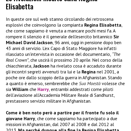
Elisabetta
In queste ore sul web stanno circolando dei retroscena
esplosivi che coinvolgono la compianta
Regina Elisabetta
,
che come sappiamo è venuta a mancare pochi mesi fa. A
rompere il silenzio è il generale dell’esercito britannico
Sir
Michael David Jackson
, 96 anni, oggi in pensione dopo ben
43 anni di servizio. L’ex Capo di Stato Maggiore ha infatti
rilasciato un’intervista in occasione del documentario,
“The
Real Crown”
, che uscirà il prossimo 20 aprile. Nel corso della
chiacchierata,
Jackson
ha rivelato cosa è accaduto durante
gli incontri segreti avvenuti tra lui e la
Regina
nel 2001, a
poche ore dallo scoppio della guerra in Afghanistan. Stando
a quanto è emerso, sembrerebbe che
Sua Maestà
volesse che
sia
William
che
Harry
, entrambi addestrati come piloti
dell’aviazione all’Accademia Militare Reale di Sandhurst,
prestassero servizio militare in Afghanistan.
Come è ben noto però a partire per il fronte fu solo il
giovane Harry
, che come sappiamo ha partecipato a due
missioni in Afghanistan, dal 2007 al 2008 e dal 2012 al
2013.
Ma perché dunque alla fine la Regina Elisabetta