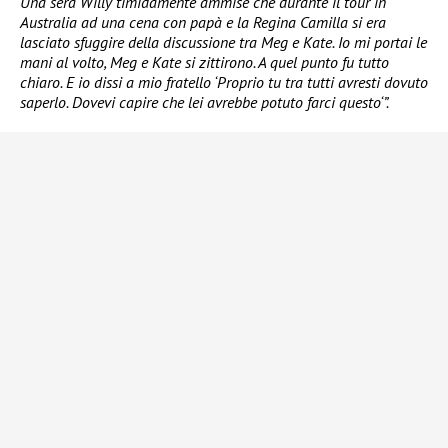
Una sera Willy timidamente ammise che durante il tour in
Australia ad una cena con papà e la Regina Camilla si era
lasciato sfuggire della discussione tra Meg e Kate. Io mi portai le
mani al volto, Meg e Kate si zittirono. A quel punto fu tutto
chiaro. E io dissi a mio fratello ‘Proprio tu tra tutti avresti dovuto
saperlo. Dovevi capire che lei avrebbe potuto farci questo‘”.