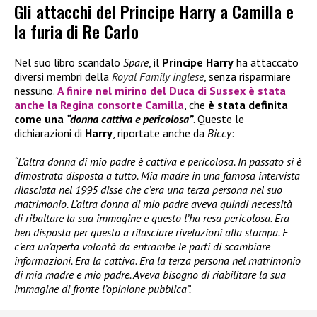
Gli attacchi del Principe Harry a Camilla e
la furia di Re Carlo
Nel suo libro scandalo
Spare
, il
Principe Harry
ha attaccato
diversi membri della
Royal Family inglese
, senza risparmiare
nessuno.
A finire nel mirino del
Duca di Sussex
è stata
anche la
Regina consorte Camilla
, che
è stata definita
come una
“donna cattiva e pericolosa”
. Queste le
dichiarazioni di
Harry
, riportate anche da
Biccy
:
“L’altra donna di mio padre è cattiva e pericolosa. In passato si è
dimostrata disposta a tutto. Mia madre in una famosa intervista
rilasciata nel 1995 disse che c’era una terza persona nel suo
matrimonio. L’altra donna di mio padre aveva quindi necessità
di ribaltare la sua immagine e questo l’ha resa pericolosa. Era
ben disposta per questo a rilasciare rivelazioni alla stampa. E
c’era un’aperta volontà da entrambe le parti di scambiare
informazioni. Era la cattiva. Era la terza persona nel matrimonio
di mia madre e mio padre. Aveva bisogno di riabilitare la sua
immagine di fronte l’opinione pubblica”.