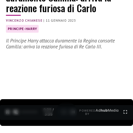
reazione furiosa di Carlo
VINCENZO CHIANESE
|
11 GENNAIO 2023
PRINCIPE-HARRY
Il Principe Harry attacca duramente la Regina consorte
Camilla: arriva la reazione furiosa di Re Carlo III.
0:30 /
Ad
hub
Media
POWERED
1
/
2
3:35
BY