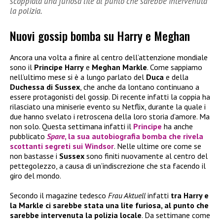
scoppiata una furiosa lite al punto che sarebbe intervenuta
la polizia.
Nuovi gossip bomba su Harry e Meghan
Ancora una volta a finire al centro dell’attenzione mondiale
sono il
Principe
Harry
e
Meghan Markle
. Come sappiamo
nell’ultimo mese si è a lungo parlato del
Duca
e della
Duchessa di Sussex
, che anche da lontano continuano a
essere protagonisti del gossip. Di recente infatti la coppia ha
rilasciato una miniserie evento su Netflix, durante la quale i
due hanno svelato i retroscena della loro storia d’amore. Ma
non solo. Questa settimana infatti il
Principe
ha anche
pubblicato
Spare
, la sua autobiografia bomba che rivela
scottanti segreti sui
Windsor
. Nelle ultime ore come se
non bastasse i
Sussex
sono finiti nuovamente al centro del
pettegolezzo, a causa di un’indiscrezione che sta facendo il
giro del mondo.
Secondo il magazine tedesco
Frau Aktuell
infatti
tra Harry e
la Markle ci sarebbe stata una lite furiosa, al punto che
sarebbe intervenuta la polizia locale
. Da settimane come