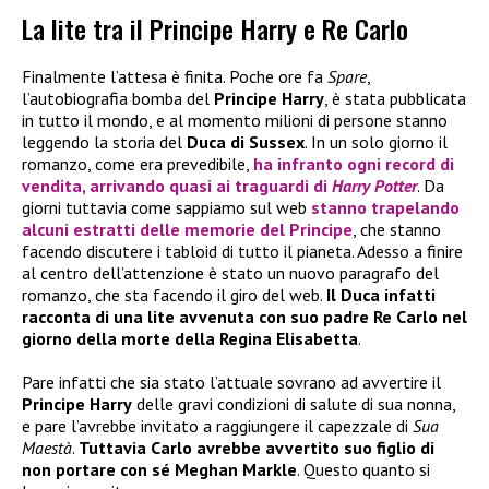
La lite tra il Principe Harry e Re Carlo
Finalmente l’attesa è finita. Poche ore fa
Spare
,
l’autobiografia bomba del
Principe Harry
, è stata pubblicata
in tutto il mondo, e al momento milioni di persone stanno
leggendo la storia del
Duca di Sussex
. In un solo giorno il
romanzo, come era prevedibile,
ha infranto ogni record di
vendita, arrivando quasi ai traguardi di
Harry Potter
. Da
giorni tuttavia come sappiamo sul web
stanno trapelando
alcuni estratti delle memorie del
Principe
, che stanno
facendo discutere i tabloid di tutto il pianeta. Adesso a finire
al centro dell’attenzione è stato un nuovo paragrafo del
romanzo, che sta facendo il giro del web.
Il Duca infatti
racconta di una lite avvenuta con suo padre Re Carlo nel
giorno della morte della Regina Elisabetta
.
Pare infatti che sia stato l’attuale sovrano ad avvertire il
Principe Harry
delle gravi condizioni di salute di sua nonna,
e pare l’avrebbe invitato a raggiungere il capezzale di
Sua
Maestà
.
Tuttavia Carlo avrebbe avvertito suo figlio di
non portare con sé Meghan Markle
. Questo quanto si