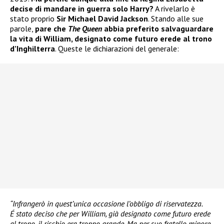
decise di mandare in guerra solo Harry?
A rivelarlo è
stato proprio
Sir Michael David Jackson
. Stando alle sue
parole,
pare che
The Queen
abbia preferito salvaguardare
la vita di William, designato come futuro erede al trono
d’Inghilterra
. Queste le dichiarazioni del generale:
“Infrangerò in quest’unica occasione l’obbligo di riservatezza.
É stato deciso che per William, già designato come futuro erede
al trono, il rischio era troppo grande. Ma per suo fratello minore,