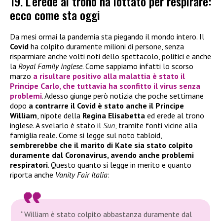
19. L’erede al trono ha lottato per respirare:
ecco come sta oggi
Da mesi ormai la pandemia sta piegando il mondo intero. Il
Covid
ha colpito duramente milioni di persone, senza
risparmiare anche volti noti dello spettacolo, politici e anche
la
Royal Family inglese
. Come sappiamo infatti lo scorso
marzo
a risultare positivo alla malattia è stato il
Principe Carlo
, che tuttavia ha sconfitto il virus senza
problemi
. Adesso giunge però notizia che poche settimane
dopo
a contrarre il Covid è stato anche il Principe
William
, nipote della
Regina Elisabetta
ed erede al trono
inglese. A svelarlo è stato il
Sun
, tramite fonti vicine alla
famiglia reale. Come si legge sul noto tabloid,
sembrerebbe che il marito di Kate sia stato colpito
duramente dal Coronavirus, avendo anche problemi
respiratori
. Questo quanto si legge in merito e quanto
riporta anche
Vanity Fair Italia
:
“William è stato colpito abbastanza duramente dal