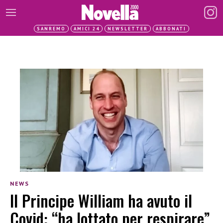
SANREMO
AMICI 24
NEWSLETTER
ABBONATI
NEWS
Il Principe William ha avuto il
Covid: “ha lottato per respirare”