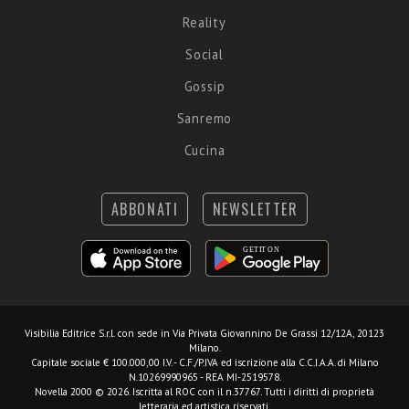
Reality
Social
Gossip
Sanremo
Cucina
ABBONATI
NEWSLETTER
Visibilia Editrice S.r.l.
con sede in Via Privata Giovannino De Grassi 12/12A, 20123
Milano.
Capitale sociale € 100.000,00 I.V. - C.F./P.IVA ed iscrizione alla C.C.I.A.A. di Milano
N.10269990965 - REA MI-2519578.
Novella 2000 © 2026. Iscritta al ROC con il n.37767. Tutti i diritti di proprietà
letteraria ed artistica riservati.