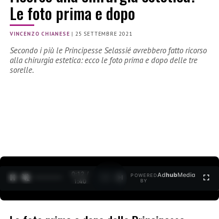
Le foto prima e dopo
VINCENZO CHIANESE
|
25 SETTEMBRE 2021
Secondo i più le Principesse Selassié avrebbero fatto ricorso
alla chirurgia estetica: ecco le foto prima e dopo delle tre
sorelle.
0:13 /
Ad
hub
Media
POWERED
1
/
2
1:40
BY