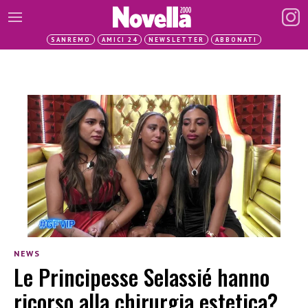
SANREMO
AMICI 24
NEWSLETTER
ABBONATI
NEWS
Le Principesse Selassié hanno
ricorso alla chirurgia estetica?