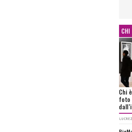
CHI
Chi 
foto
dall
LUCREZ
BigMa