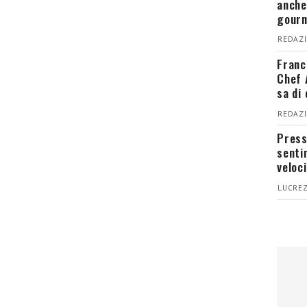
anche
gour
REDAZI
Franc
Chef 
sa di
REDAZI
Press
senti
veloci
LUCREZ