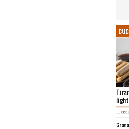
CUC
Tira
light
LUCREZ
Grana