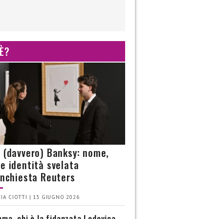
 È?
è (davvero) Banksy: nome,
 e identità svelata
’inchiesta Reuters
IA CIOTTI | 13 GIUGNO 2026
ma, chi è la fidanzata Lodovica