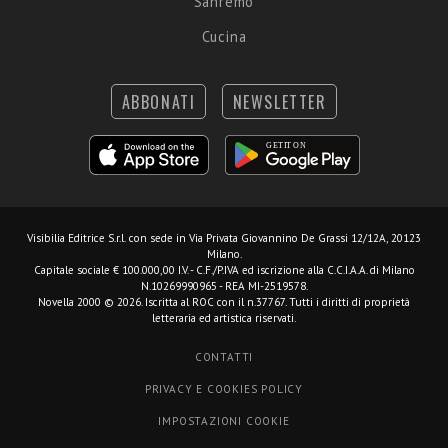
Sanremo
Cucina
ABBONATI
NEWSLETTER
Visibilia Editrice S.r.l.
con sede in Via Privata Giovannino De Grassi 12/12A, 20123
Milano.
Capitale sociale € 100.000,00 I.V. - C.F./P.IVA ed iscrizione alla C.C.I.A.A. di Milano
N.10269990965 - REA MI-2519578.
Novella 2000 © 2026. Iscritta al ROC con il n.37767. Tutti i diritti di proprietà
letteraria ed artistica riservati.
CONTATTI
PRIVACY E COOKIES POLICY
IMPOSTAZIONI COOKIE