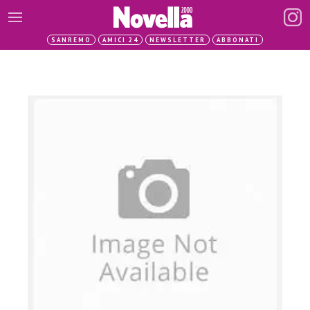
SANREMO
AMICI 24
NEWSLETTER
ABBONATI