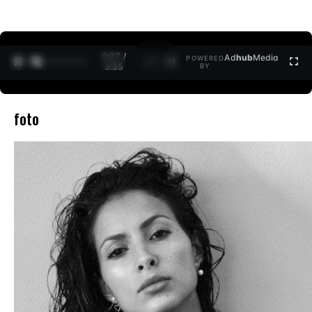
0:27 /
Ad
hub
Media
POWERED
1
/
2
3:35
BY
foto