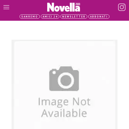
SANREMO
AMICI 24
NEWSLETTER
ABBONATI