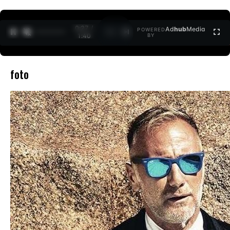
0:27 /
Ad
hub
Media
POWERED
1
/
2
1:40
BY
foto