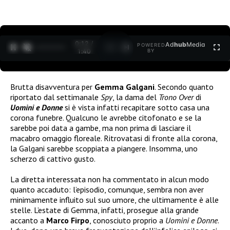
0:12 /
Ad
hub
Media
POWERED
1
/
2
1:40
BY
Brutta disavventura per
Gemma Galgani
. Secondo quanto
riportato dal settimanale
Spy
, la dama del
Trono Over
di
Uomini e Donne
si è vista infatti recapitare sotto casa una
corona funebre. Qualcuno le avrebbe citofonato e se la
sarebbe poi data a gambe, ma non prima di lasciare il
macabro omaggio floreale. Ritrovatasi di fronte alla corona,
la Galgani sarebbe scoppiata a piangere. Insomma, uno
scherzo di cattivo gusto.
La diretta interessata non ha commentato in alcun modo
quanto accaduto: l’episodio, comunque, sembra non aver
minimamente influito sul suo umore, che ultimamente è alle
stelle. L’estate di Gemma, infatti, prosegue alla grande
accanto a
Marco Firpo
, conosciuto proprio a
Uomini e Donne
.