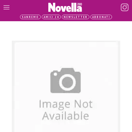
SANREMO
AMICI 24
NEWSLETTER
ABBONATI