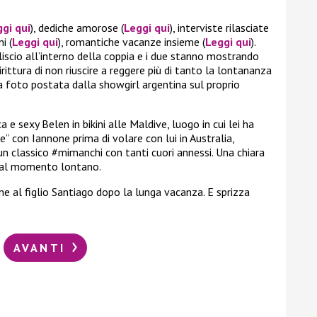
gi qui
), dediche amorose (
Leggi qui
), interviste rilasciate
i (
Leggi qui
), romantiche vacanze insieme (
Leggi qui
).
iscio all’interno della coppia e i due stanno mostrando
irittura di non riuscire a reggere più di tanto la lontananza
ma foto postata dalla showgirl argentina sul proprio
e sexy Belen in bikini alle Maldive, luogo in cui lei ha
” con Iannone prima di volare con lui in Australia,
un classico #mimanchi con tanti cuori annessi. Una chiara
 al momento lontano.
me al figlio Santiago dopo la lunga vacanza. E sprizza
AVANTI