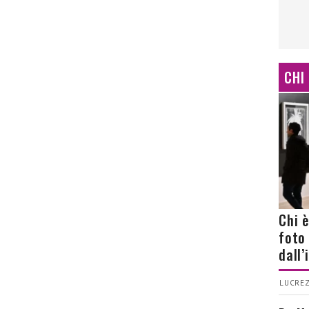
CHI
Chi 
foto
dall
LUCREZ