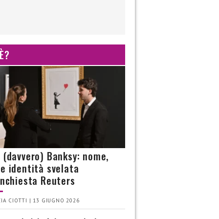
 È?
è (davvero) Banksy: nome,
 e identità svelata
’inchiesta Reuters
IA CIOTTI | 13 GIUGNO 2026