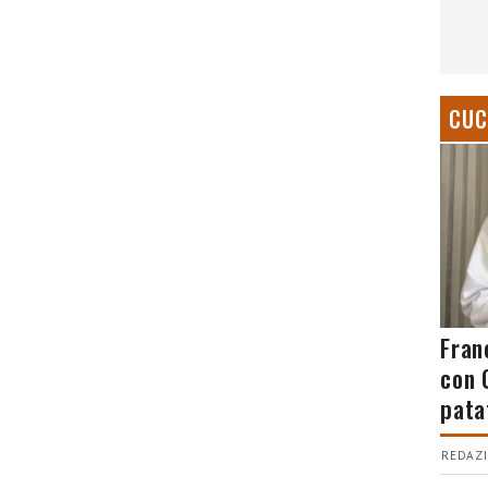
CUC
Fran
con 
pata
REDAZI