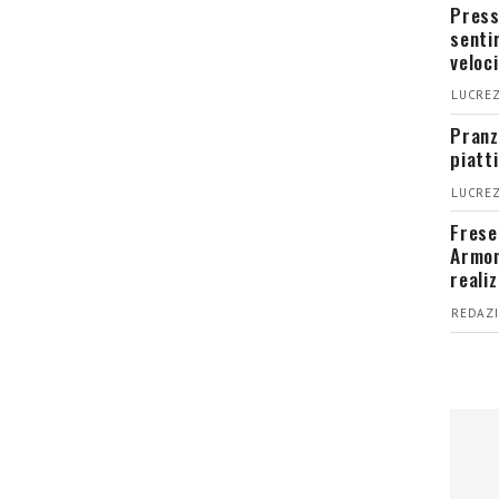
Press
senti
veloci
LUCREZ
Pranz
piatt
LUCREZ
Fresel
Armon
reali
REDAZI