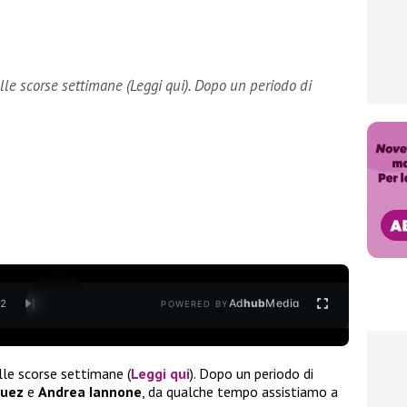
elle scorse settimane (Leggi qui). Dopo un periodo di
Ad
hub
Media
/
2
POWERED BY
elle scorse settimane (
Leggi qui
). Dopo un periodo di
guez
e
Andrea Iannone
, da qualche tempo assistiamo a