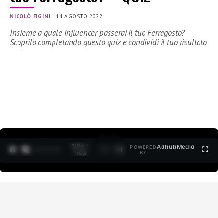
NICOLÒ FIGINI
|
14 AGOSTO 2022
Insieme a quale influencer passerai il tuo Ferragosto?
Scoprilo completando questo quiz e condividi il tuo risultato
0:04 /
Ad
hub
Media
POWERED
1
/
2
1:40
BY