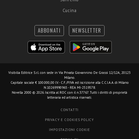
Cucina
ABBONATI
NEWSLETTER
Visibilia Editrice S.r.l.
con sede in Via Privata Giovannino De Grassi 12/12A, 20123
Milano.
Capitale sociale € 100.000,00 I.V. - C.F./P.IVA ed iscrizione alla C.C.I.A.A. di Milano
N.10269990965 - REA MI-2519578.
Novella 2000 © 2026. Iscritta al ROC con il n.37767. Tutti i diritti di proprietà
letteraria ed artistica riservati.
CONTATTI
PRIVACY E COOKIES POLICY
IMPOSTAZIONI COOKIE