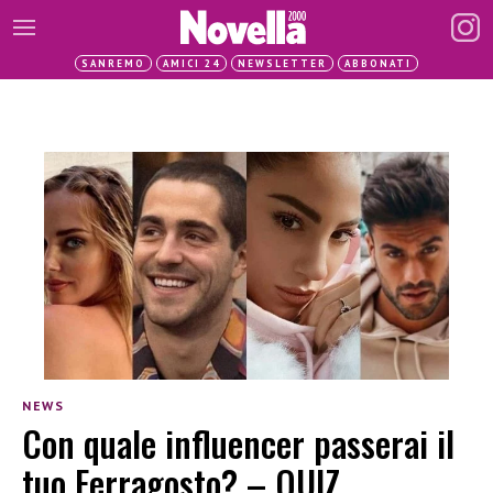
SANREMO
AMICI 24
NEWSLETTER
ABBONATI
NEWS
Con quale influencer passerai il
tuo Ferragosto? – QUIZ