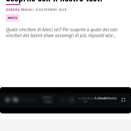
DEBORA PARIGI
|
8 NOVEMBRE 2018
AMICI
Quale vincitore di Amici sei? Per scoprire a quale dei vari
vincitori del talent show assomigli di più, rispondi alle…
0:09 /
Ad
hub
Media
POWERED
1
/
2
1:40
BY