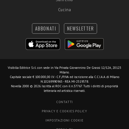
Cucina
ABBONATI
NEWSLETTER
Visibilia Editrice S.r.l.
con sede in Via Privata Giovannino De Grassi 12/12A, 20123
Milano.
Capitale sociale € 100.000,00 I.V. - C.F./P.IVA ed iscrizione alla C.C.I.A.A. di Milano
N.10269990965 - REA MI-2519578.
Novella 2000 © 2026. Iscritta al ROC con il n.37767. Tutti i diritti di proprietà
letteraria ed artistica riservati.
CONTATTI
PRIVACY E COOKIES POLICY
IMPOSTAZIONI COOKIE