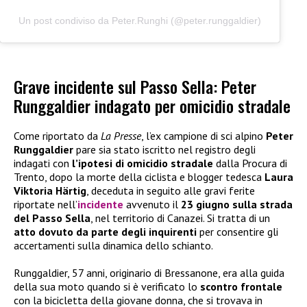
Un post condiviso da Peter.Runghi (@peter.runggaldier)
Grave incidente sul Passo Sella: Peter
Runggaldier indagato per omicidio stradale
Come riportato da
La Presse
, l’ex campione di sci alpino
Peter
Runggaldier
pare sia stato iscritto nel registro degli
indagati con
l’ipotesi di omicidio stradale
dalla Procura di
Trento, dopo la morte della ciclista e blogger tedesca
Laura
Viktoria Härtig
, deceduta in seguito alle gravi ferite
riportate nell’
incidente
avvenuto il
23 giugno sulla strada
del Passo Sella
, nel territorio di Canazei. Si tratta di un
atto dovuto da parte degli inquirenti
per consentire gli
accertamenti sulla dinamica dello schianto.
Runggaldier, 57 anni, originario di Bressanone, era alla guida
della sua moto quando si è verificato lo
scontro frontale
con la bicicletta della giovane donna, che si trovava in