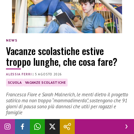
NEWS
Vacanze scolastiche estive
troppo lunghe, che cosa fare?
ALESSIA FERRI
|
5 AGOSTO 2026
SCUOLA
VACANZE SCOLASTICHE
Francesca Fiore e Sarah Malnerich, le menti dietro il progetto
satirico ma non troppo “mammadimerda”, sostengono che 91
giorni di pausa sono più dannosi che utili per ragazzi e
famiglie
Le vacanze scolastiche estive troppo lunghe possono
nuocere in qualche modo ai nostri ragazzi?
Francesca Fiore