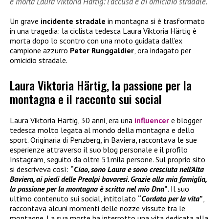
è morta Laura Viktoria Härtig: l’accusa è di omicidio stradale.
Un grave
incidente stradale
in montagna si è trasformato
in una tragedia: la ciclista tedesca Laura Viktoria Härtig è
morta dopo lo scontro con una moto guidata dall’ex
campione azzurro
Peter Runggaldier
, ora indagato per
omicidio stradale.
Laura Viktoria Härtig, la passione per la
montagna e il racconto sui social
Laura Viktoria Härtig, 30 anni, era una
influencer
e blogger
tedesca molto legata al mondo della montagna e dello
sport. Originaria di Penzberg, in Baviera, raccontava le sue
esperienze attraverso il suo blog personale e il profilo
Instagram, seguito da oltre 51mila persone. Sul proprio sito
si descriveva così:
“
Ciao, sono Laura e sono cresciuta nell’Alta
Baviera, ai piedi delle Prealpi bavaresi. Grazie alla mia famiglia,
la passione per la montagna è scritta nel mio Dna
”
. Il suo
ultimo contenuto sui social, intitolato
“
Cordata per la vita
”
,
raccontava alcuni momenti delle nozze vissute tra le
montagne. La sua morte ha interrotto una vita dedicata alla