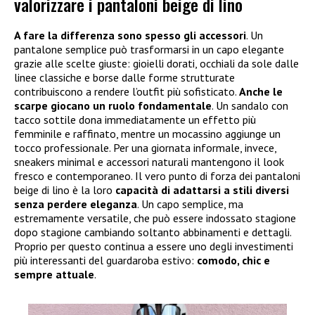
valorizzare i pantaloni beige di lino
A fare la differenza sono spesso gli accessori
. Un
pantalone semplice può trasformarsi in un capo elegante
grazie alle scelte giuste: gioielli dorati, occhiali da sole dalle
linee classiche e borse dalle forme strutturate
contribuiscono a rendere l’outfit più sofisticato.
Anche le
scarpe giocano un ruolo fondamentale
. Un sandalo con
tacco sottile dona immediatamente un effetto più
femminile e raffinato, mentre un mocassino aggiunge un
tocco professionale. Per una giornata informale, invece,
sneakers minimal e accessori naturali mantengono il look
fresco e contemporaneo. Il vero punto di forza dei pantaloni
beige di lino è la loro
capacità di adattarsi a stili diversi
senza perdere eleganza
. Un capo semplice, ma
estremamente versatile, che può essere indossato stagione
dopo stagione cambiando soltanto abbinamenti e dettagli.
Proprio per questo continua a essere uno degli investimenti
più interessanti del guardaroba estivo:
comodo, chic e
sempre attuale
.