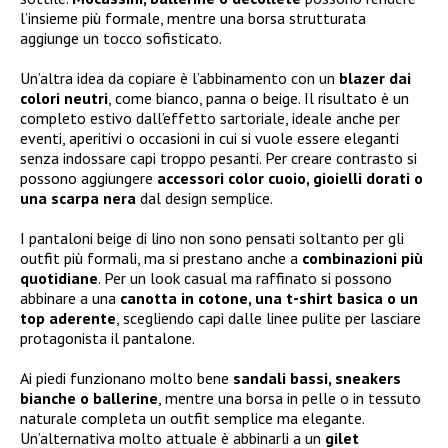
l’insieme più formale, mentre una borsa strutturata
aggiunge un tocco sofisticato.
Un’altra idea da copiare è l’abbinamento con un
blazer dai
colori neutri
, come bianco, panna o beige. Il risultato è un
completo estivo dall’effetto sartoriale, ideale anche per
eventi, aperitivi o occasioni in cui si vuole essere eleganti
senza indossare capi troppo pesanti. Per creare contrasto si
possono aggiungere
accessori color cuoio, gioielli dorati o
una scarpa nera
dal design semplice.
I pantaloni beige di lino non sono pensati soltanto per gli
outfit più formali, ma si prestano anche a
combinazioni più
quotidiane
. Per un look casual ma raffinato si possono
abbinare a una
canotta in cotone, una t-shirt basica o un
top aderente
, scegliendo capi dalle linee pulite per lasciare
protagonista il pantalone.
Ai piedi funzionano molto bene
sandali bassi, sneakers
bianche o ballerine
, mentre una borsa in pelle o in tessuto
naturale completa un outfit semplice ma elegante.
Un’alternativa molto attuale è abbinarli a un
gilet