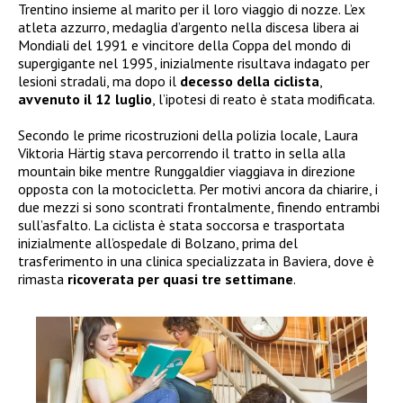
Trentino insieme al marito per il loro viaggio di nozze. L’ex
atleta azzurro, medaglia d’argento nella discesa libera ai
Mondiali del 1991 e vincitore della Coppa del mondo di
supergigante nel 1995, inizialmente risultava indagato per
lesioni stradali, ma dopo il
decesso della ciclista
,
avvenuto il 12 luglio
, l’ipotesi di reato è stata modificata.
Secondo le prime ricostruzioni della polizia locale, Laura
Viktoria Härtig stava percorrendo il tratto in sella alla
mountain bike mentre Runggaldier viaggiava in direzione
opposta con la motocicletta. Per motivi ancora da chiarire, i
due mezzi si sono scontrati frontalmente, finendo entrambi
sull’asfalto. La ciclista è stata soccorsa e trasportata
inizialmente all’ospedale di Bolzano, prima del
trasferimento in una clinica specializzata in Baviera, dove è
rimasta
ricoverata per quasi tre settimane
.