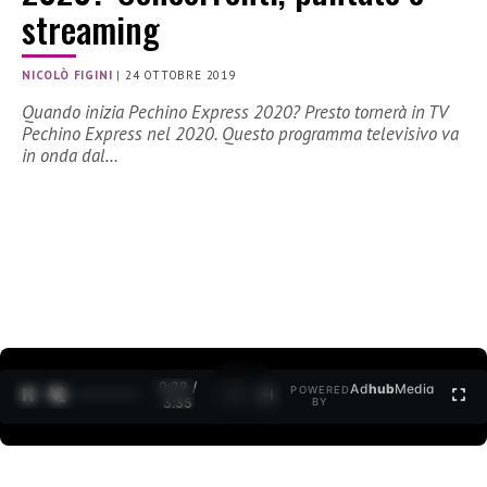
streaming
NICOLÒ FIGINI
|
24 OTTOBRE 2019
Quando inizia Pechino Express 2020? Presto tornerà in TV
Pechino Express nel 2020. Questo programma televisivo va
in onda dal…
0:30 /
Ad
hub
Media
POWERED
1
/
2
3:35
BY