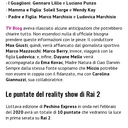
I Guaglioni
:
Gennaro
Lillio
e
Luciano
Punzo
Mamma e Figlia
:
Soleil Sorge
e
Wendy
Kay
Padre e Figlia
:
Marco
Marchisio
e
Ludovica
Marchisio
TV Blog
aveva rilasciato alcune anticipazioni che potrebbero
chiarire tutto. Non essendoci nulla di ufficiale bisogna
prendere queste informazioni con le pinze. Il conduttore
Max Giusti
, quindi, verrà affiancato dal giornalista sportivo
Marco Mazzocchi
;
Marco Berry
, invece, viaggerà con la
figlia
Ludovica
; e, infine,
Dayane Mello
verrà
accompagnata da
Ema Kovac
, Madre Natura di Ciao Darwin.
Sempre dalla stessa fonte scopriamo che
Miccio
potrebbe
non essere in coppia con il fidanzato, ma con
Carolina
Giannuzzi
, sua collaboratrice.
Le puntate del reality show di Rai 2
L’ottava edizione di
Pechino Express
in onda nel febbraio
del
2020
avrà un totale di
10 puntate
che vedranno la luce
in prima serata su
Rai 2
.