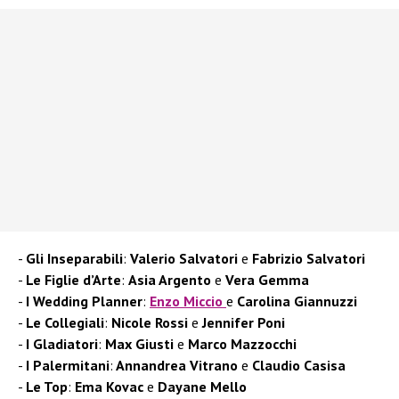
Gli Inseparabili
:
Valerio
Salvatori
e
Fabrizio
Salvatori
Le Figlie d’Arte
:
Asia Argento
e
Vera Gemma
I Wedding Planner
:
Enzo Miccio
e
Carolina
Giannuzzi
Le Collegiali
:
Nicole Rossi
e
Jennifer
Poni
I Gladiatori
:
Max Giusti
e
Marco
Mazzocchi
I Palermitani
:
Annandrea Vitrano
e
Claudio Casisa
Le Top
:
Ema
Kovac
e
Dayane
Mello