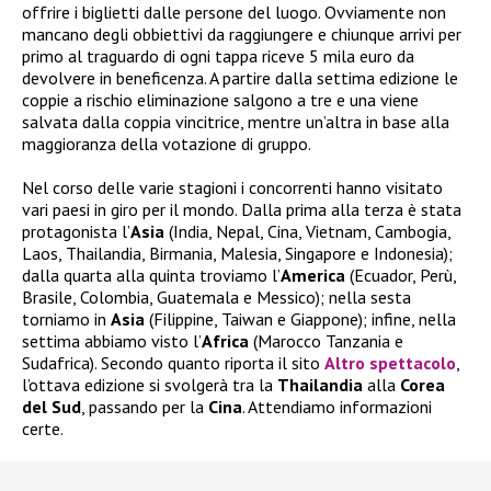
offrire i biglietti dalle persone del luogo. Ovviamente non
mancano degli obbiettivi da raggiungere e chiunque arrivi per
primo al traguardo di ogni tappa riceve 5 mila euro da
devolvere in beneficenza. A partire dalla settima edizione le
coppie a rischio eliminazione salgono a tre e una viene
salvata dalla coppia vincitrice, mentre un’altra in base alla
maggioranza della votazione di gruppo.
Nel corso delle varie stagioni i concorrenti hanno visitato
vari paesi in giro per il mondo. Dalla prima alla terza è stata
protagonista l’
Asia
(India, Nepal, Cina, Vietnam, Cambogia,
Laos, Thailandia, Birmania, Malesia, Singapore e Indonesia);
dalla quarta alla quinta troviamo l’
America
(Ecuador, Perù,
Brasile, Colombia, Guatemala e Messico); nella sesta
torniamo in
Asia
(Filippine, Taiwan e Giappone); infine, nella
settima abbiamo visto l’
Africa
(Marocco Tanzania e
Sudafrica). Secondo quanto riporta il sito
Altro spettacolo
,
l’ottava edizione si svolgerà tra la
Thailandia
alla
Corea
del Sud
, passando per la
Cina
. Attendiamo informazioni
certe.