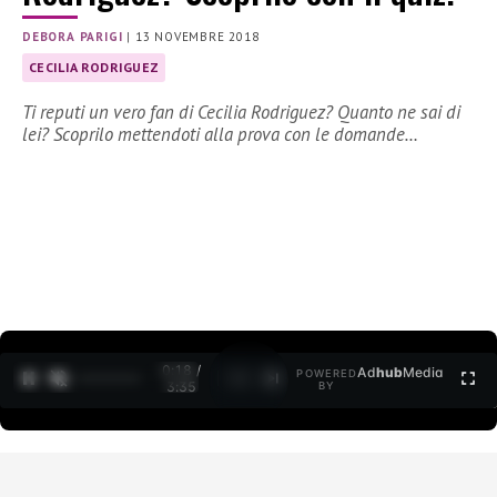
DEBORA PARIGI
|
13 NOVEMBRE 2018
CECILIA RODRIGUEZ
Ti reputi un vero fan di Cecilia Rodriguez? Quanto ne sai di
lei? Scoprilo mettendoti alla prova con le domande…
0:19 /
Ad
hub
Media
POWERED
1
/
2
3:35
BY