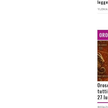
legge
YLENIA
ORO
Orosc
tutt
27 l
REDAZI