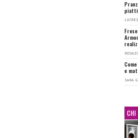
Pranz
piatt
LUCREZ
Fresel
Armon
reali
REDAZI
Come 
e mat
SARA G
CHI