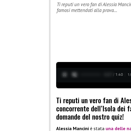
Ti reputi un vero fan di Alessia Mancin
famosi mettendoti alla prova…
0:28 / 1:40
1
Ti reputi un vero fan di Ale
concorrente dell’Isola dei 
domande del nostro quiz!
Alessia Mancini
è stata
una delle n