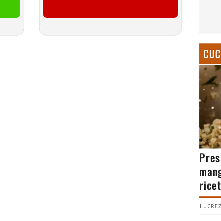
CUC
Pres
mang
rice
LUCREZ