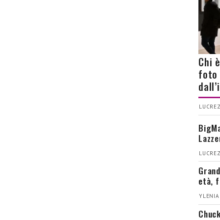
Chi 
foto
dall
LUCREZ
BigMa
Lazze
LUCREZ
Grand
età, 
YLENIA
Chuck