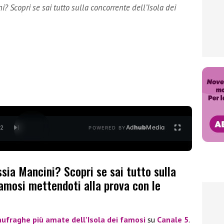
i? Scopri se sai tutto sulla concorrente dell’Isola dei
Ad
hub
Media
/
2
POWERED BY
ssia Mancini? Scopri se sai tutto sulla
famosi mettendoti alla prova con le
aufraghe più amate dell’
Isola dei famosi
su
Canale 5
.