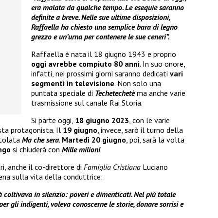
era malata da qualche tempo. Le esequie saranno
definite a breve. Nelle sue ultime disposizioni,
Raffaella ha chiesto una semplice bara di legno
grezzo e un’urna per contenere le sue ceneri”.
Raffaella è nata il 18 giugno 1943 e proprio
oggi avrebbe compiuto 80 anni
. In suo onore,
infatti, nei prossimi giorni saranno dedicati
vari
segmenti in televisione
. Non solo una
puntata speciale di
Techetechetè
ma anche varie
trasmissione sul canale Rai Storia.
Si parte oggi,
18 giugno 2023
, con le varie
sta protagonista. Il
19 giugno
, invece, sarò il turno della
itolata
Ma che sera
.
Martedì 20 giugno
, poi, sarà la volta
ngo
si chiuderà con
Mille milioni
.
ltri, anche il co-direttore di
Famiglia Cristiana
Luciano
ena sulla vita della conduttrice:
 coltivava in silenzio: poveri e dimenticati. Nel più totale
r gli indigenti, voleva conoscerne le storie, donare sorrisi e