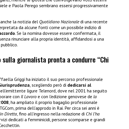
niele e Paola Perego sembrano essersi progressivamente
e anche la notizia del
Quotidiano Nazionale
di una recente
erpretata da alcune fonti come un possibile indizio di
’accordo
. Se la nomina dovesse essere confermata, il
za rinunciare alla propria identità, affidandosi a una
 pubblico.
o sulla giornalista pronta a condurre “Chi
ella Griggi ha iniziato il suo percorso professionale
Giurisprudenza
, scegliendo però di
dedicarsi al
i nell’emittente ligure Telenord, dove nel 2001 ha seguito
aborare con
Il Lavoro
e con l’edizione genovese de
la
2008
, ha ampliato il proprio bagaglio professionale
Com, prima dell’approdo in Rai. Per circa sei anni è
in Diretta
, fino all’ingresso nella redazione di
Chi l’ha
vizi dedicati a femminicidi, persone scomparse e grandi
 Cecchettin.