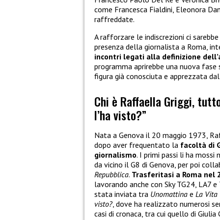
come Francesca Fialdini, Eleonora Da
raffreddate.
A rafforzare le indiscrezioni ci sarebb
presenza della giornalista a Roma, int
incontri legati alla definizione dell
programma aprirebbe una nuova fase sen
figura già conosciuta e apprezzata dal
Chi è Raffaella Griggi, tutt
l’ha visto?”
Nata a Genova il 20 maggio 1973, Raffa
dopo aver frequentato la
facoltà di 
giornalismo
. I primi passi li ha moss
da vicino il G8 di Genova, per poi coll
Repubblica
.
Trasferitasi a Roma nel 
lavorando anche con Sky TG24, LA7 e TG
stata inviata tra
Unomattina
e
La Vita 
visto?
, dove ha realizzato numerosi ser
casi di cronaca, tra cui quello di Giulia