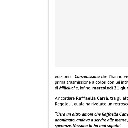
edizioni di
Canzonissima
che l’hanno vi
prima trasmissione a colori con lei int
di
Milleluci
e, infine,
mercoledì 21 giu
A ricordare
Raffaella Carrà
, tra gli a
Regolo, il quale ha rivelato un retrosc
“C’era un altro amore che Raffaella Carrà
anonimato, andava a servire alle mense pe
speranze. Nessuno lo ha mai saputo
“.