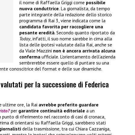
il nome di Raffaella Griggi come
possibile
nuova conduttrice
. La giornalista, da tempo
parte integrante della redazione dello storico
programma di Rai 3, viene indicata come la
candidata favorita per raccogliere una
pesante eredità
. Secondo quanto riportato da
Today
, infatti, il suo nome sarebbe in cima alla
lista delle ipotesi valutate dalla Rai, anche se
da Viale Mazzini
non è ancora arrivata alcuna
conferma
ufficiale. L’orientamento dell’azienda
sembrerebbe essere quello di puntare su una
ente conoscitrice del format e delle sue dinamiche.
 valutati per la successione di Federica
e ultime ore, la Rai
avrebbe preferito guardare
visto?
per
garantire continuità editoriale
a un
unto di riferimento nel racconto di casi di cronaca,
rima di orientarsi su Raffaella Griggi, sarebbero stati
giornalisti
della trasmissione, tra cui Chiara Cazzaniga,
anti, mentre le ipotesi che coinvolgevano volti esterni