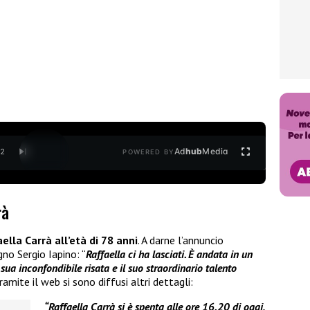
Ad
hub
Media
/
2
POWERED BY
rà
ella Carrà all’età di 78 anni
. A darne l’annuncio
no Sergio Iapino: “
Raffaella ci ha lasciati. È andata in un
ua inconfondibile risata e il suo straordinario talento
tramite il web si sono diffusi altri dettagli:
“Raffaella Carrà si è spenta alle ore 16.20 di oggi,