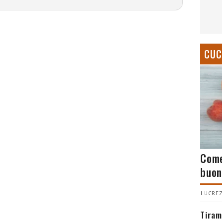
CUC
Come
buon
LUCREZ
Tiram