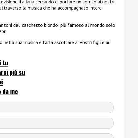
visione italiana cercando di portare un sorriso ai nostri
 attraverso la musica che ha accompagnato intere
e canzoni del “caschetto biondo” più famoso al mondo solo
bri.
 nella sua musica e farla ascoltare ai vostri figli e ai
i tu
rci più su
hé
o da me