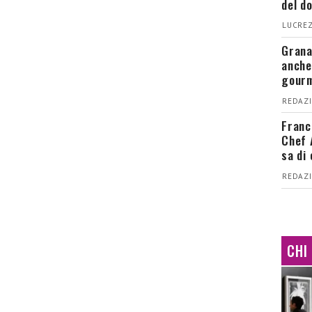
del d
LUCREZ
Grana
anche
gour
REDAZI
Franc
Chef 
sa di
REDAZI
CHI