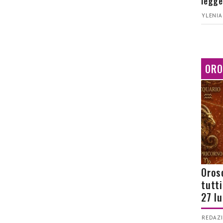
legge
YLENIA
ORO
Orosc
tutt
27 l
REDAZI