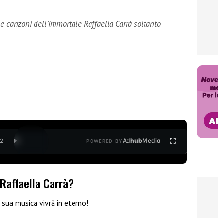
lle canzoni dell’immortale Raffaella Carrà soltanto
Ad
hub
Media
/
2
POWERED BY
 Raffaella Carrà?
a sua musica vivrà in eterno!