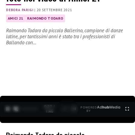
DEBORA PARIGI
|
20 SETTEMBRE 2021
AMICI 21
RAIMONDO TODARO
Raimondo Todaro da piccolo Ballerino, campione di danze
latine, per tantissimi anni è stato tra i professionisti di
Ballando con…
0:27 /
Ad
hub
Media
POWERED
1
/
2
1:40
BY