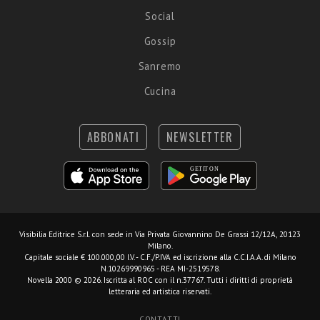
Social
Gossip
Sanremo
Cucina
ABBONATI
NEWSLETTER
Visibilia Editrice S.r.l.
con sede in Via Privata Giovannino De Grassi 12/12A, 20123
Milano.
Capitale sociale € 100.000,00 I.V. - C.F./P.IVA ed iscrizione alla C.C.I.A.A. di Milano
N.10269990965 - REA MI-2519578.
Novella 2000 © 2026. Iscritta al ROC con il n.37767. Tutti i diritti di proprietà
letteraria ed artistica riservati.
CONTATTI