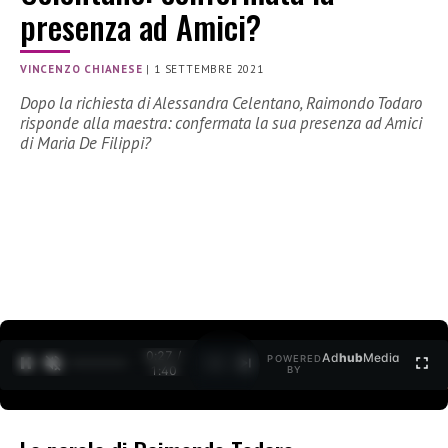
presenza ad Amici?
VINCENZO CHIANESE
|
1 SETTEMBRE 2021
Dopo la richiesta di Alessandra Celentano, Raimondo Todaro
risponde alla maestra: confermata la sua presenza ad Amici
di Maria De Filippi?
0:27 /
Ad
hub
Media
POWERED
1
/
2
1:40
BY