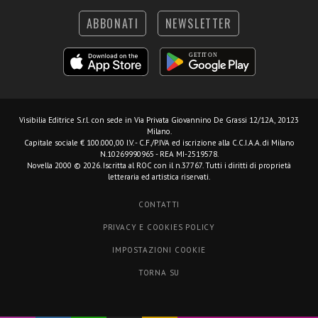
ABBONATI
NEWSLETTER
Visibilia Editrice S.r.l.
con sede in Via Privata Giovannino De Grassi 12/12A, 20123
Milano.
Capitale sociale € 100.000,00 I.V. - C.F./P.IVA ed iscrizione alla C.C.I.A.A. di Milano
N.10269990965 - REA MI-2519578.
Novella 2000 © 2026. Iscritta al ROC con il n.37767. Tutti i diritti di proprietà
letteraria ed artistica riservati.
CONTATTI
PRIVACY E COOKIES POLICY
IMPOSTAZIONI COOKIE
TORNA SU