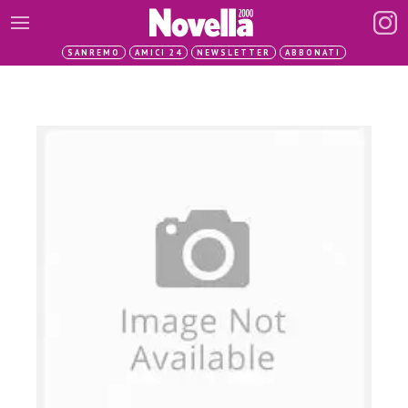
SANREMO
AMICI 24
NEWSLETTER
ABBONATI