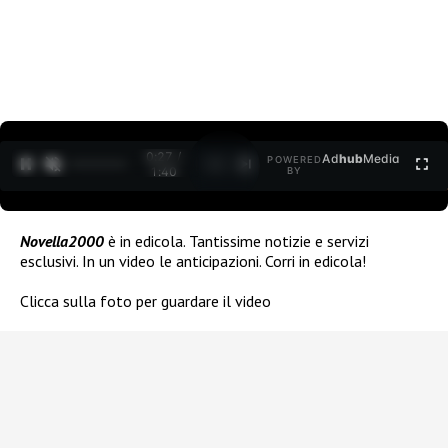
0:27 /
Ad
hub
Media
POWERED
1
/
2
1:40
BY
Novella2000
è in edicola. Tantissime notizie e servizi
esclusivi. In un video le anticipazioni. Corri in edicola!
Clicca sulla foto per guardare il video