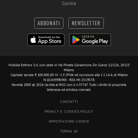
Cucina
ABBONATI
NEWSLETTER
Visibilia Editrice S.r.l.
con sede in Via Privata Giovannino De Grassi 12/12A, 20123
Milano.
Capitale sociale € 100.000,00 I.V. - C.F./P.IVA ed iscrizione alla C.C.I.A.A. di Milano
N.10269990965 - REA MI-2519578.
Novella 2000 © 2026. Iscritta al ROC con il n.37767. Tutti i diritti di proprietà
letteraria ed artistica riservati.
CONTATTI
PRIVACY E COOKIES POLICY
IMPOSTAZIONI COOKIE
TORNA SU