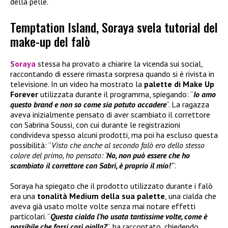
della pelle.
Temptation Island, Soraya svela tutorial del
make-up del falò
Soraya
stessa ha provato a chiarire la vicenda sui social,
raccontando di essere rimasta sorpresa quando si è rivista in
televisione. In un video ha mostrato la
palette di
Make Up
Forever
utilizzata durante il programma, spiegando: “
Io amo
questo brand e non so come sia potuto accadere
”. La ragazza
aveva inizialmente pensato di aver scambiato il correttore
con Sabrina Soussi, con cui durante le registrazioni
condivideva spesso alcuni prodotti, ma poi ha escluso questa
possibilità: “
Visto che anche al secondo falò ero dello stesso
colore del primo, ho pensato: ‘
No, non può essere che ho
scambiato il correttore con Sabri, è proprio il mio!
’
”.
Soraya ha spiegato che il prodotto utilizzato durante i falò
era una
tonalità Medium della sua palette
, una cialda che
aveva già usato molte volte senza mai notare effetti
particolari. “
Questa cialda l’ho usata tantissime volte, come è
possibile che fossi così gialla?
”, ha raccontato, chiedendo