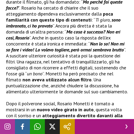
durante il filmato, gli ha domandato: “
Ma perché fai queste
facce?
”. Rosario ha cercato di chiarire che il suo
atteggiamento dipendeva esclusivamente dalla
poca
familiarità con questo tipo di contenuti
: “
Ti giuro,
sono
imbranato, ci ho provato
”. Ancora più diretta è stata la
domanda di un’altra persona: “
Ma cosa è successo? Non eri
così, Rosario
”. Anche in questo caso la risposta dell’ex
concorrente è stata ironica e immediata: “
Non lo so! Non mi
so fare i video! Lo volevo togliere, però ormai sembrava brutto
”.
A suscitare ulteriore curiosità è stata poi la questione dei
filtri. Una ragazza, nel tentativo di tranquillizzarlo, gli ha
consigliato di non ricorrere a effetti digitali, sostenendo che
fosse già “
un bono
”. Monetti ha però precisato che nel
filmato
non aveva utilizzato alcun filtro
. Una
puntualizzazione che, anziché chiudere la discussione, ha
alimentato ulteriormente le domande sul suo cambiamento.
Dopo il polverone social, Rosario Monetti è tornato a
mostrarsi in un
nuovo video girato in auto
, questa volta
con il sorriso e un
atteggiamento divertito davanti alla
curiosità suscitata
. L’ex volto di
Temptation Island
ha scelto
di ironizzare sulla vicenda, continuando a ricondurre il
presunto cambiamento alla sua poca dimestichezza con la