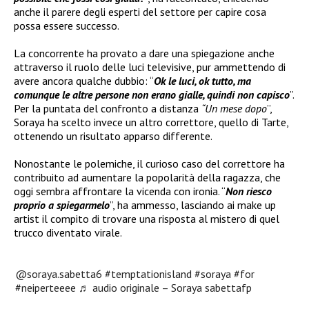
anche il parere degli esperti del settore per capire cosa
possa essere successo.
La concorrente ha provato a dare una spiegazione anche
attraverso il ruolo delle luci televisive, pur ammettendo di
avere ancora qualche dubbio: “
Ok le luci, ok tutto, ma
comunque le altre persone non erano gialle, quindi non capisco
”.
Per la puntata del confronto a distanza
“Un mese dopo
”,
Soraya ha scelto invece un altro correttore, quello di Tarte,
ottenendo un risultato apparso differente.
Nonostante le polemiche, il curioso caso del correttore ha
contribuito ad aumentare la popolarità della ragazza, che
oggi sembra affrontare la vicenda con ironia. “
Non riesco
proprio a spiegarmelo
”, ha ammesso, lasciando ai make up
artist il compito di trovare una risposta al mistero di quel
trucco diventato virale.
@soraya.sabetta6
#temptationisland
#soraya
#for
#neiperteeee
♬ audio originale – Soraya sabettafp