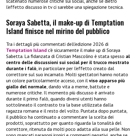
scatenato numerose critiche sui social, anche se dietro
l’effetto discusso in tv ci sarebbe una spiegazione tecnica.
Soraya Sabetta, il make-up di Temptation
Island finisce nel mirino del pubblico
Tra i dettagli più commentati dell’edizione 2026 di
Temptation Island
c’è sicuramente il make up di Soraya
Sabetta. La fidanzata di Cristian Mascolino è stata spesso
al
centro delle discussioni sui social per il trucco mostrato
durante i falò
, in particolare per l’effetto creato dal
correttore sul suo incarnato. Molti spettatori hanno notato
un colore particolarmente acceso, con il
viso apparso più
giallo del normale
, dando vita a meme, battute e
numerose critiche. Il momento più discusso è arrivato
durante il primo falò, quando diversi utenti hanno
sottolineato il contrasto tra la base utilizzata dalla
ragazza romana e il resto del volto. Puntata dopo puntata,
il pubblico ha continuato a commentare la scelta dei
prodotti, soprattutto per quanto riguarda la tonalità del
correttore, ritenuta da molti poco adatta alla sua pelle. Non
sono mancati paragoni ironici e commenti negativi, anche se