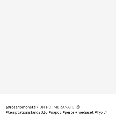
@rosariomonetti7
UN PÒ IMBRANATO 😅
#temptationisland2026
#napoli
#perte
#mediaset
#fyp
♬