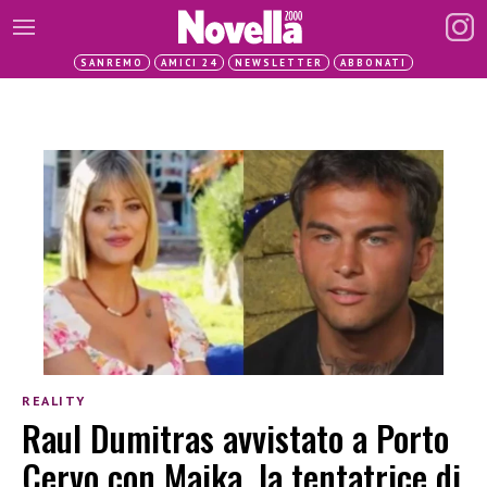
SANREMO
AMICI 24
NEWSLETTER
ABBONATI
REALITY
Raul Dumitras avvistato a Porto
Cervo con Maika, la tentatrice di