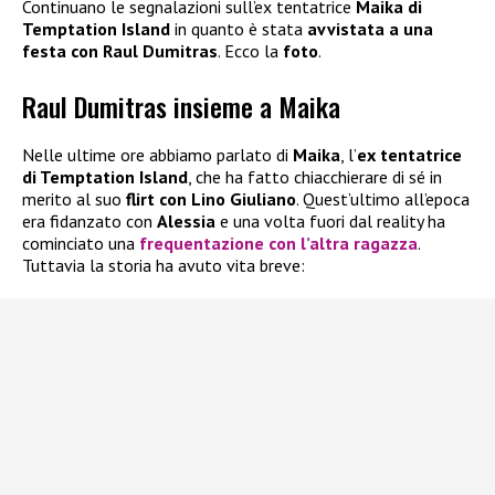
Continuano le segnalazioni sull’ex tentatrice
Maika di
Temptation Island
in quanto è stata
avvistata a una
festa con Raul Dumitras
. Ecco la
foto
.
Raul Dumitras insieme a Maika
Nelle ultime ore abbiamo parlato di
Maika
, l’
ex tentatrice
di Temptation Island
, che ha fatto chiacchierare di sé in
merito al suo
flirt con Lino Giuliano
. Quest’ultimo all’epoca
era fidanzato con
Alessia
e una volta fuori dal reality ha
cominciato una
frequentazione con l’altra ragazza
.
Tuttavia la storia ha avuto vita breve: