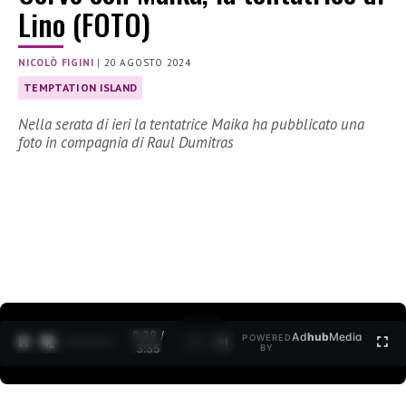
Lino (FOTO)
NICOLÒ FIGINI
|
20 AGOSTO 2024
TEMPTATION ISLAND
Nella serata di ieri la tentatrice Maika ha pubblicato una
foto in compagnia di Raul Dumitras
0:30 /
Ad
hub
Media
POWERED
1
/
2
3:35
BY