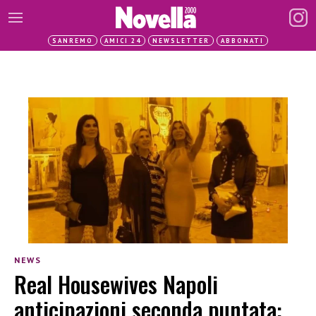
SANREMO
AMICI 24
NEWSLETTER
ABBONATI
NEWS
Real Housewives Napoli
anticipazioni seconda puntata: