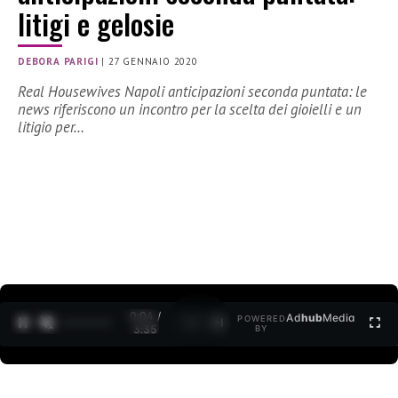
litigi e gelosie
DEBORA PARIGI
|
27 GENNAIO 2020
Real Housewives Napoli anticipazioni seconda puntata: le
news riferiscono un incontro per la scelta dei gioielli e un
litigio per…
0:05 /
Ad
hub
Media
POWERED
1
/
2
3:35
BY