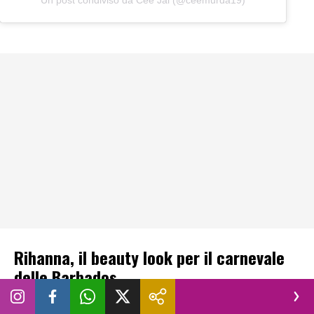
Un post condiviso da Cee Jai (@ceemurda19)
Rihanna, il beauty look per il carnevale
delle Barbados
Rihanna non è dunque voluta mancare al Carnevale delle