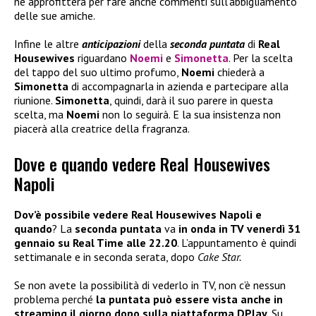
ne approfitterà per fare anche commenti sull’abbigliamento
delle sue amiche.
Infine le altre
anticipazioni
della
seconda puntata
di
Real
Housewives
riguardano
Noemi
e
Simonetta
. Per la scelta
del tappo del suo ultimo profumo,
Noemi
chiederà a
Simonetta
di accompagnarla in azienda e partecipare alla
riunione.
Simonetta
, quindi, darà il suo parere in questa
scelta, ma
Noemi
non lo seguirà. E la sua insistenza non
piacerà alla creatrice della fragranza.
Dove e quando vedere Real Housewives
Napoli
Dov’è possibile vedere Real Housewives Napoli e
quando
? La
seconda puntata
va
in onda in TV venerdì 31
gennaio su Real Time alle 22.20
. L’appuntamento è quindi
settimanale e in seconda serata, dopo
Cake Star.
Se non avete la possibilità di vederlo in TV, non c’è nessun
problema perché
la puntata può essere vista anche in
streaming il giorno dopo sulla piattaforma DPlay
. Su