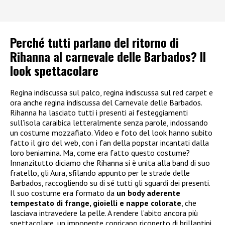
Perché tutti parlano del ritorno di
Rihanna al carnevale delle Barbados? Il
look spettacolare
Regina indiscussa sul palco, regina indiscussa sul red carpet e
ora anche regina indiscussa del Carnevale delle Barbados.
Rihanna ha lasciato tutti i presenti ai festeggiamenti
sull’isola caraibica letteralmente senza parole, indossando
un costume mozzafiato. Video e foto del look hanno subito
fatto il giro del web, con i fan della popstar incantati dalla
loro beniamina. Ma, come era fatto questo costume?
Innanzitutto diciamo che Rihanna si è unita alla band di suo
fratello, gli Aura, sfilando appunto per le strade delle
Barbados, raccogliendo su di sé tutti gli sguardi dei presenti.
Il suo costume era formato da
un body aderente
tempestato di frange, gioielli e nappe colorate
, che
lasciava intravedere la pelle. A rendere l’abito ancora più
spettacolare, un imponente copricapo ricoperto di brillantini