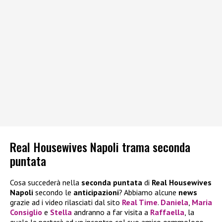
Real Housewives Napoli trama seconda
puntata
Cosa succederà nella
seconda puntata
di
Real Housewives
Napoli
secondo le
anticipazioni
? Abbiamo alcune
news
grazie ad i video rilasciati dal sito
Real Time
.
Daniela
,
Maria
Consiglio
e
Stella
andranno a far visita a
Raffaella
, la
quale le porterà ad un incontro col suo amico gemmologo