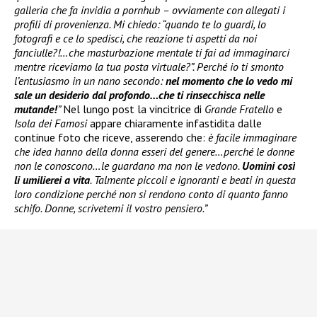
galleria che fa invidia a pornhub – ovviamente con allegati i
profili di provenienza. Mi chiedo: “quando te lo guardi, lo
fotografi e ce lo spedisci, che reazione ti aspetti da noi
fanciulle?!…che masturbazione mentale ti fai ad immaginarci
mentre riceviamo la tua posta virtuale?”. Perché io ti smonto
l’entusiasmo in un nano secondo:
nel momento che lo vedo mi
sale un desiderio dal profondo…che ti rinsecchisca nelle
mutande!
”
Nel lungo post la vincitrice di
Grande Fratello
e
Isola dei Famosi
appare chiaramente infastidita dalle
continue foto che riceve, asserendo che:
è facile immaginare
che idea hanno della donna esseri del genere…perché le donne
non le conoscono…le guardano ma non le vedono.
Uomini così
li umilierei a vita
. Talmente piccoli e ignoranti e beati in questa
loro condizione perché non si rendono conto di quanto fanno
schifo. Donne, scrivetemi il vostro pensiero.”