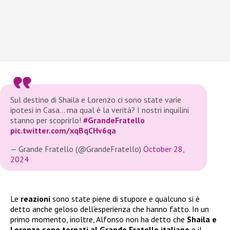
Sul destino di Shaila e Lorenzo ci sono state varie
ipotesi in Casa… ma qual è la verità? I nostri inquilini
stanno per scoprirlo!
#GrandeFratello
pic.twitter.com/xqBqCHv6qa
— Grande Fratello (@GrandeFratello)
October 28,
2024
Le
reazioni
sono state piene di stupore e qualcuno si è
detto anche geloso dell’esperienza che hanno fatto. In un
primo momento, inoltre, Alfonso non ha detto che
Shaila e
Lorenzo sono tornati al Grande Fratello italiano
e il