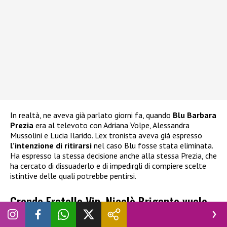
In realtà, ne aveva già parlato giorni fa, quando
Blu Barbara
Prezia
era al televoto con Adriana Volpe, Alessandra
Mussolini e Lucia Ilarido. L’ex tronista aveva già espresso
l’intenzione di ritirarsi
nel caso Blu fosse stata eliminata.
Ha espresso la stessa decisione anche alla stessa Prezia, che
ha cercato di dissuaderlo e di impedirgli di compiere scelte
istintive delle quali potrebbe pentirsi.
Grande Fratello Vip, Nicolò Brigante vuole
abbandonare: cosa è successo