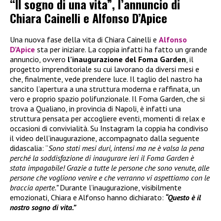
“Il sogno di una vita”, l’annuncio di
Chiara Cainelli e Alfonso D’Apice
Una nuova fase della vita di Chiara Cainelli e
Alfonso
D’Apice
sta per iniziare. La coppia infatti ha fatto un grande
annuncio, ovvero
l’inaugurazione del Foma Garden
, il
progetto imprenditoriale su cui lavorano da diversi mesi e
che, finalmente, vede prendere luce. Il taglio del nastro ha
sancito l’apertura a una struttura moderna e raffinata, un
vero e proprio spazio polifunzionale. Il Foma Garden, che si
trova a Qualiano, in provincia di Napoli, è infatti una
struttura pensata per accogliere eventi, momenti di relax e
occasioni di convivialità. Su Instagram la coppia ha condiviso
il video dell’inaugurazione, accompagnato dalla seguente
didascalia: “
Sono stati mesi duri, intensi ma ne è valsa la pena
perché la soddisfazione di inaugurare ieri il Foma Garden è
stata impagabile! Grazie a tutte le persone che sono venute, alle
persone che vogliono venire e che verranno vi aspettiamo con le
braccia aperte.”
Durante l’inaugurazione, visibilmente
emozionati, Chiara e Alfonso hanno dichiarato:
“Questo è il
nostro sogno di vita.”