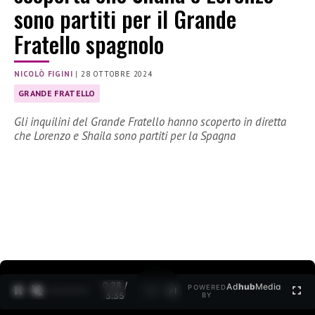
sono partiti per il Grande
Fratello spagnolo
NICOLÒ FIGINI
|
28 OTTOBRE 2024
GRANDE FRATELLO
Gli inquilini del Grande Fratello hanno scoperto in diretta
che Lorenzo e Shaila sono partiti per la Spagna
0:30 /
Ad
hub
Media
POWERED
1
/
2
3:35
BY