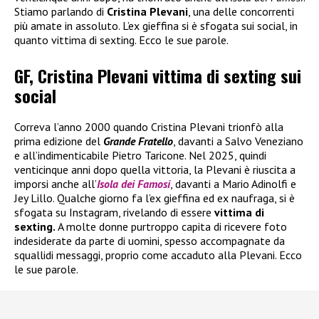
Stiamo parlando di
Cristina Plevani
, una delle concorrenti
più amate in assoluto. L’ex gieffina si è sfogata sui social, in
quanto vittima di sexting. Ecco le sue parole.
GF, Cristina Plevani vittima di sexting sui
social
Correva l’anno 2000 quando Cristina Plevani trionfò alla
prima edizione del
Grande Fratello
, davanti a Salvo Veneziano
e all’indimenticabile Pietro Taricone. Nel 2025, quindi
venticinque anni dopo quella vittoria, la Plevani è riuscita a
imporsi anche all’
Isola dei Famosi
, davanti a Mario Adinolfi e
Jey Lillo. Qualche giorno fa l’ex gieffina ed ex naufraga, si è
sfogata su Instagram, rivelando di essere
vittima di
sexting.
A molte donne purtroppo capita di ricevere foto
indesiderate da parte di uomini, spesso accompagnate da
squallidi messaggi, proprio come accaduto alla Plevani. Ecco
le sue parole.