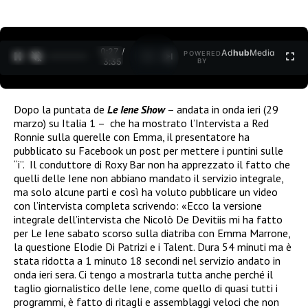
0:27 /
Ad
hub
Media
POWERED
1
/
2
3:35
BY
Dopo la puntata de
Le Iene Show
– andata in onda ieri (29
marzo) su Italia 1 – che ha mostrato l’Intervista a Red
Ronnie sulla querelle con Emma, il presentatore ha
pubblicato su Facebook un post per mettere i puntini sulle
“i”. Il conduttore di Roxy Bar non ha apprezzato il fatto che
quelli delle Iene non abbiano mandato il servizio integrale,
ma solo alcune parti e così ha voluto pubblicare un video
con l’intervista completa scrivendo: «Ecco la versione
integrale dell’intervista che Nicolò De Devitiis mi ha fatto
per Le Iene sabato scorso sulla diatriba con Emma Marrone,
la questione Elodie Di Patrizi e i Talent. Dura 54 minuti ma è
stata ridotta a 1 minuto 18 secondi nel servizio andato in
onda ieri sera. Ci tengo a mostrarla tutta anche perché il
taglio giornalistico delle Iene, come quello di quasi tutti i
programmi, è fatto di ritagli e assemblaggi veloci che non