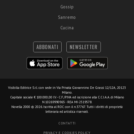
Gossip
Sanremo
Cucina
ABBONATI
NEWSLETTER
Visibilia Editrice S.r.l.
con sede in Via Privata Giovannino De Grassi 12/12A, 20123
Milano.
Capitale sociale € 100.000,00 I.V. - C.F./P.IVA ed iscrizione alla C.C.I.A.A. di Milano
N.10269990965 - REA MI-2519578.
Novella 2000 © 2026. Iscritta al ROC con il n.37767. Tutti i diritti di proprietà
letteraria ed artistica riservati.
CONTATTI
PRIVACY E COOKIES POLICY