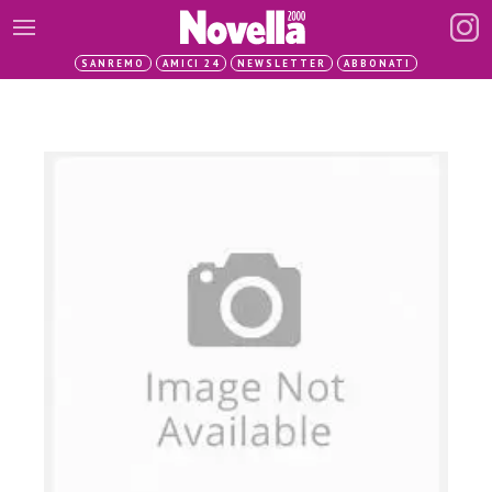
SANREMO
AMICI 24
NEWSLETTER
ABBONATI