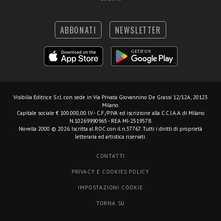
ABBONATI
NEWSLETTER
Visibilia Editrice S.r.l.
con sede in Via Privata Giovannino De Grassi 12/12A, 20123
Milano.
Capitale sociale € 100.000,00 I.V. - C.F./P.IVA ed iscrizione alla C.C.I.A.A. di Milano
N.10269990965 - REA MI-2519578.
Novella 2000 © 2026. Iscritta al ROC con il n.37767. Tutti i diritti di proprietà
letteraria ed artistica riservati.
CONTATTI
PRIVACY E COOKIES POLICY
IMPOSTAZIONI COOKIE
TORNA SU