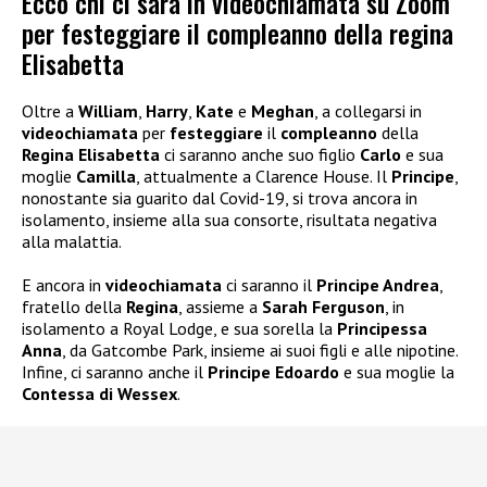
Ecco chi ci sarà in videochiamata su Zoom
per festeggiare il compleanno della regina
Elisabetta
Oltre a
William
,
Harry
,
Kate
e
Meghan
, a collegarsi in
videochiamata
per
festeggiare
il
compleanno
della
Regina Elisabetta
ci saranno anche suo figlio
Carlo
e sua
moglie
Camilla
, attualmente a Clarence House. Il
Principe
,
nonostante sia guarito dal Covid-19, si trova ancora in
isolamento, insieme alla sua consorte, risultata negativa
alla malattia.
E ancora in
videochiamata
ci saranno il
Principe Andrea
,
fratello della
Regina
, assieme a
Sarah Ferguson
, in
isolamento a Royal Lodge, e sua sorella la
Principessa
Anna
, da Gatcombe Park, insieme ai suoi figli e alle nipotine.
Infine, ci saranno anche il
Principe Edoardo
e sua moglie la
Contessa di Wessex
.