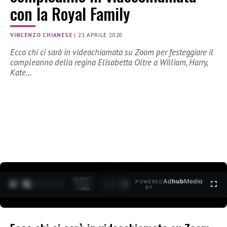
con la Royal Family
VINCENZO CHIANESE
|
21 APRILE 2020
Ecco chi ci sarà in videochiamata su Zoom per festeggiare il
compleanno della regina Elisabetta Oltre a William, Harry,
Kate…
0:27 /
Ad
hub
Media
POWERED
1
/
2
1:40
BY