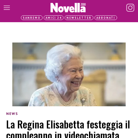
SANREMO
AMICI 24
NEWSLETTER
ABBONATI
NEWS
La Regina Elisabetta festeggia il
compleanno in videochiamata