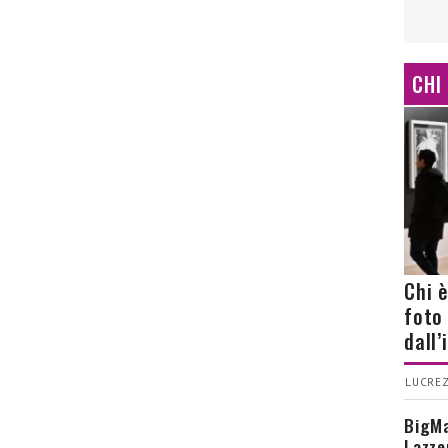
CHI
Chi 
foto
dall
LUCREZ
BigMa
Lazze