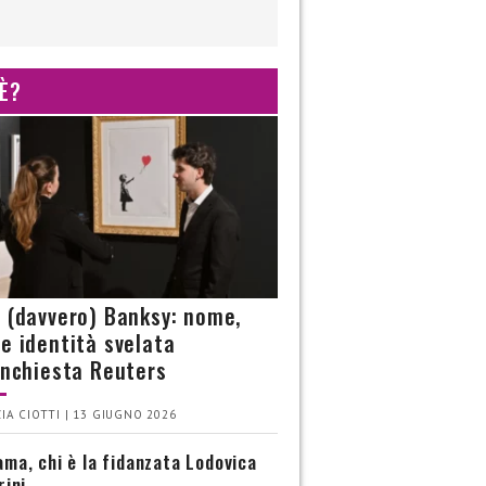
 È?
è (davvero) Banksy: nome,
 e identità svelata
’inchiesta Reuters
IA CIOTTI | 13 GIUGNO 2026
ma, chi è la fidanzata Lodovica
rini