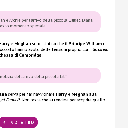
n e Archie per l’arrivo della piccola Lilibet Diana.
questo momento speciale”.
Harry
e
Meghan
sono stati anche il
Principe William
e
passato hanno avuto delle tensioni proprio con i
Sussex
.
chessa di Cambridge
:
notizia dell’arrivo della piccola Lili”.
iana
serva per far riavvicinare
Harry
e
Meghan
alla
yal Family
? Non resta che attendere per scoprire quello
INDIETRO