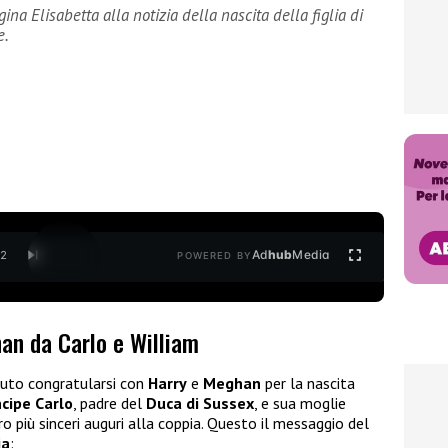
ina Elisabetta alla notizia della nascita della figlia di
e.
Ad
hub
Media
/
2
POWERED BY
an da Carlo e William
uto congratularsi con
Harry
e
Meghan
per la nascita
ncipe Carlo
, padre del
Duca di Sussex
, e sua moglie
o più sinceri auguri alla coppia. Questo il messaggio del
ia
: