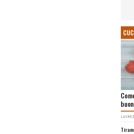
CUC
Come
buon
LUCREZ
Tiram