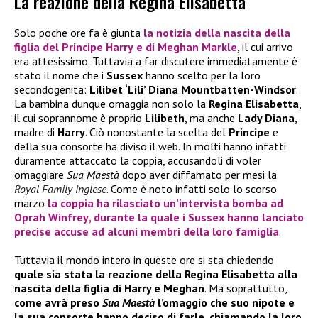
La reazione della Regina Elisabetta
Solo poche ore fa è giunta
la notizia della
nascita
della
figlia
del
Principe Harry
e di
Meghan Markle
, il cui arrivo
era attesissimo. Tuttavia a far discutere immediatamente è
stato il nome che i
Sussex
hanno scelto per la loro
secondogenita:
Lilibet ‘Lili’ Diana Mountbatten-Windsor
.
La bambina dunque omaggia non solo la
Regina Elisabetta
,
il cui soprannome è proprio
Lilibeth
, ma anche
Lady Diana
,
madre di
Harry
. Ciò nonostante la scelta del
Principe
e
della sua consorte ha diviso il web. In molti hanno infatti
duramente attaccato la coppia, accusandoli di voler
omaggiare
Sua Maestà
dopo aver diffamato per mesi la
Royal Family inglese
. Come è noto infatti solo lo scorso
marzo
la coppia ha rilasciato un’intervista bomba ad
Oprah Winfrey
, durante la quale i
Sussex
hanno lanciato
precise accuse ad alcuni membri della loro famiglia
.
Tuttavia il mondo intero in queste ore si sta chiedendo
quale sia stata la reazione della Regina Elisabetta alla
nascita della figlia di Harry e Meghan
. Ma soprattutto,
come avrà preso
Sua Maestà
l’omaggio che suo nipote e
la sua consorte hanno deciso di farle, chiamando la loro