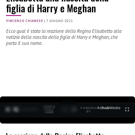
figlia di Harry e Meghan
VINCENZO CHIANESE
|
7 GIUGNO 2021
Ecco qual è stata la reazione della Regina Elisabetta alla
notizia della nascita della figlia di Harry e Meghan, che
porta il suo nome.
0:28 /
Ad
hub
Media
POWERED
1
/
2
3:35
BY