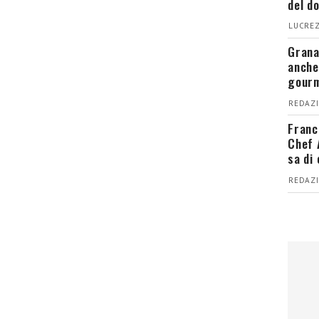
del d
LUCREZ
Grana
anche
gour
REDAZI
Franc
Chef 
sa di
REDAZI