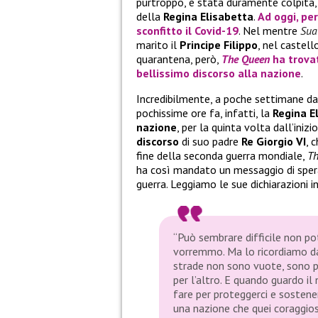
purtroppo, è stata duramente colpita,
della
Regina Elisabetta
.
Ad oggi, per
sconfitto il Covid-19
. Nel mentre
Sua
marito il
Principe Filippo
, nel castel
quarantena, però,
The Queen
ha trovat
bellissimo
discorso
alla
nazione
.
Incredibilmente, a poche settimane da 
pochissime ore fa, infatti, la
Regina E
nazione
, per la quinta volta dall’iniz
discorso
di suo padre
Re Giorgio VI
, 
fine della seconda guerra mondiale,
Th
ha così mandato un messaggio di spera
guerra. Leggiamo le sue dichiarazioni i
“Può sembrare difficile non po
vorremmo. Ma lo ricordiamo dal
strade non sono vuote, sono p
per l’altro. E quando guardo i
fare per proteggerci e sostene
una nazione che quei coraggiosi