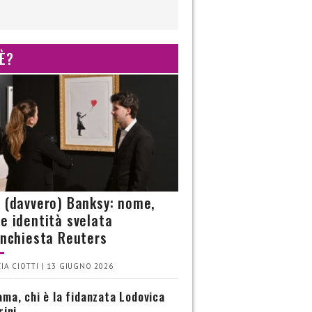
 È?
è (davvero) Banksy: nome,
 e identità svelata
’inchiesta Reuters
IA CIOTTI | 13 GIUGNO 2026
ma, chi è la fidanzata Lodovica
rini