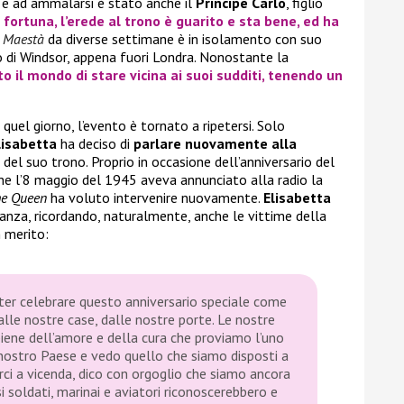
 e ad ammalarsi è stato anche il
Principe Carlo
, figlio
 fortuna, l’erede al trono è guarito e sta bene, ed ha
 Maestà
da diverse settimane è in isolamento con suo
lo di Windsor, appena fuori Londra. Nonostante la
o il mondo di stare vicina ai suoi sudditi, tenendo un
quel giorno, l’evento è tornato a ripetersi. Solo
lisabetta
ha deciso di
parlare nuovamente alla
io del suo trono. Proprio in occasione dell’anniversario del
che l’8 maggio del 1945 aveva annunciato alla radio la
e Queen
ha voluto intervenire nuovamente.
Elisabetta
nza, ricordando, naturalmente, anche le vittime della
n merito:
ter celebrare questo anniversario speciale come
le nostre case, dalle nostre porte. Le nostre
iene dell’amore e della cura che proviamo l’uno
l nostro Paese e vedo quello che siamo disposti a
rci a vicenda, dico con orgoglio che siamo ancora
 soldati, marinai e aviatori riconoscerebbero e