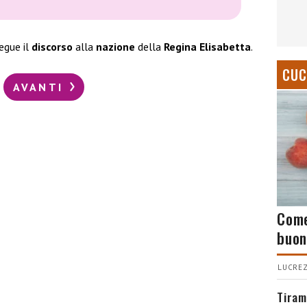
egue il
discorso
alla
nazione
della
Regina Elisabetta
.
CUC
AVANTI
Come
buon
LUCREZ
Tiram