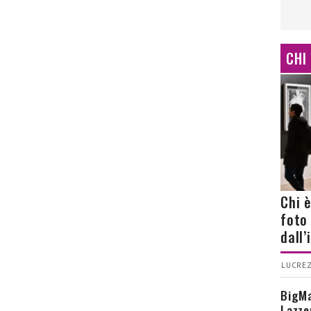
CHI
Chi 
foto
dall
LUCREZ
BigMa
Lazze