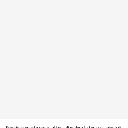
Proprio in queste ore, in attesa di vedere la terza stagione di