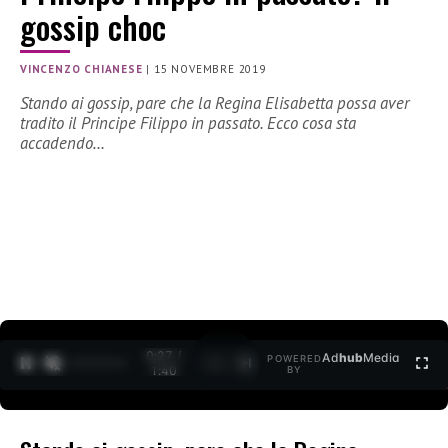
gossip choc
VINCENZO CHIANESE
|
15 NOVEMBRE 2019
Stando ai gossip, pare che la Regina Elisabetta possa aver
tradito il Principe Filippo in passato. Ecco cosa sta
accadendo…
0:27 /
Ad
hub
Media
POWERED
1
/
2
1:40
BY