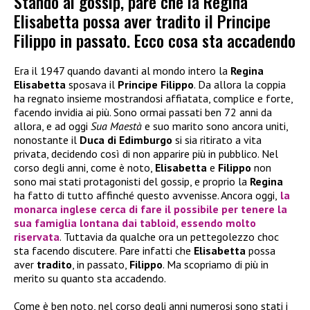
Stando ai gossip, pare che la Regina
Elisabetta possa aver tradito il Principe
Filippo in passato. Ecco cosa sta accadendo
Era il 1947 quando davanti al mondo intero la
Regina
Elisabetta
sposava il
Principe Filippo
. Da allora la coppia
ha regnato insieme mostrandosi affiatata, complice e forte,
facendo invidia ai più. Sono ormai passati ben 72 anni da
allora, e ad oggi
Sua Maestà
e suo marito sono ancora uniti,
nonostante il
Duca di Edimburgo
si sia ritirato a vita
privata, decidendo così di non apparire più in pubblico. Nel
corso degli anni, come è noto,
Elisabetta
e
Filippo
non
sono mai stati protagonisti del gossip, e proprio la
Regina
ha fatto di tutto affinché questo avvenisse. Ancora oggi,
la
monarca inglese cerca di fare il possibile per tenere la
sua famiglia lontana dai tabloid, essendo molto
riservata
. Tuttavia da qualche ora un pettegolezzo choc
sta facendo discutere. Pare infatti che
Elisabetta
possa
aver
tradito
, in passato,
Filippo
. Ma scopriamo di più in
merito su quanto sta accadendo.
Come è ben noto, nel corso degli anni numerosi sono stati i