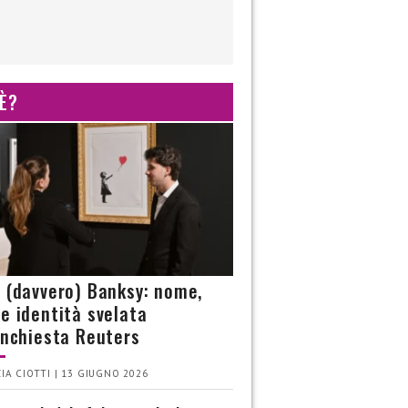
 È?
è (davvero) Banksy: nome,
 e identità svelata
’inchiesta Reuters
IA CIOTTI | 13 GIUGNO 2026