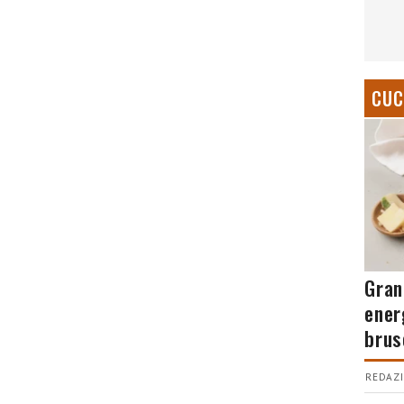
CUC
Gran
ener
brus
REDAZI