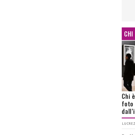
CHI
Chi 
foto
dall
LUCREZ