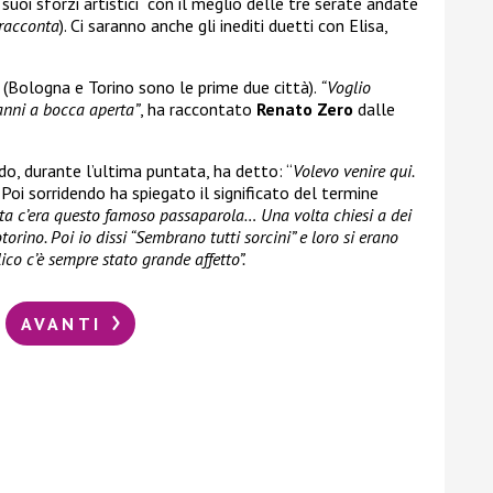
suoi sforzi artistici con il meglio delle tre serate andate
 racconta
). Ci saranno anche gli inediti duetti con Elisa,
 (Bologna e Torino sono le prime due città).
“Voglio
anni a bocca aperta”
, ha raccontato
Renato Zero
dalle
, durante l’ultima puntata, ha detto: “
Volevo venire qui.
.
Poi sorridendo ha spiegato il significato del termine
ta c’era questo famoso passaparola… Una volta chiesi a dei
torino. Poi io dissi “Sembrano tutti sorcini” e loro si erano
lico c’è sempre stato grande affetto”.
AVANTI