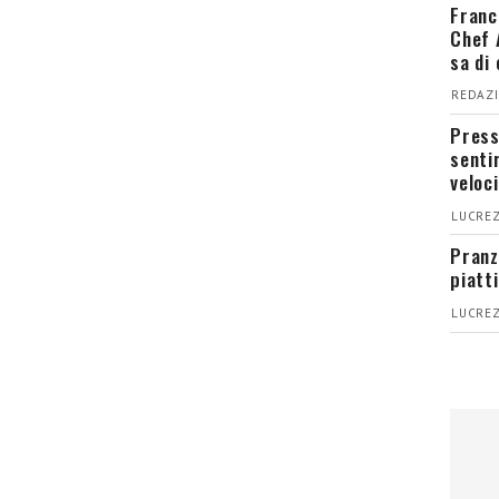
Franc
Chef 
sa di
REDAZI
Press
senti
veloci
LUCREZ
Pranz
piatt
LUCREZ