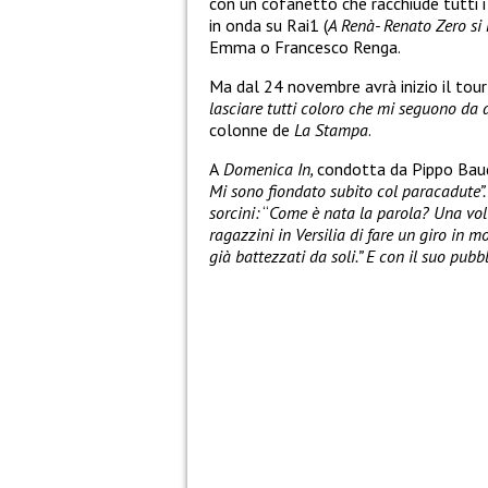
con un cofanetto che racchiude tutti i 
in onda su Rai1 (
A Renà- Renato Zero si
Emma o Francesco Renga.
Ma dal 24 novembre avrà inizio il tour
lasciare tutti coloro che mi seguono da 
colonne de
La Stampa
.
A
Domenica In,
condotta da Pippo Baudo
Mi sono fiondato subito col paracadute”
sorcini:
“
Come è nata la parola? Una vol
ragazzini in Versilia di fare un giro in mo
già battezzati da soli.” E con il suo pubb