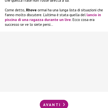
che questa frase non fosse diretta a lui.
Come detto,
Rhove
ormai ha una lunga lista di situazioni che
fanno molto discutere. L’ultima è stata quella del
lancio in
piscina di una ragazza durante un live
. Ecco cosa era
successo se ve lo siete persi…
AVANTI