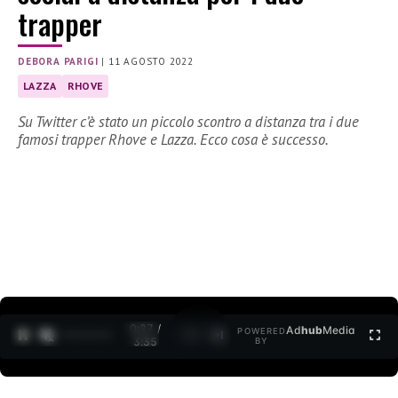
trapper
DEBORA PARIGI
|
11 AGOSTO 2022
LAZZA
RHOVE
Su Twitter c’è stato un piccolo scontro a distanza tra i due
famosi trapper Rhove e Lazza. Ecco cosa è successo.
0:27 /
Ad
hub
Media
POWERED
1
/
2
3:35
BY