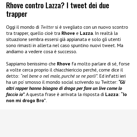
Rhove contro Lazza? I tweet dei due
trapper
Oggi il mondo di
Twitter
si è svegliato con un nuovo scontro
tra trapper, quello cioè tra
Rhove
e
Lazza
. In realtà la
situazione sembra essersi già appianata e solo gli utenti
sono rimasti in allerta nel caso spuntino nuovi tweet. Ma
andiamo a vedere cosa è successo.
Sappiamo benissimo che
Rhove
fa molto parlare di sé, forse
a volte cerca proprio il chiacchiericcio perché, come dice il
detto:
“nel bene o nel male, purché se ne parli”
. Ed infatti ieri
ha un po’ smosso il mondo social scrivendo su Twitter:
“Gli
altri rapper hanno bisogno di droga per fare un live come lo
faccio io”
. A questa frase è arrivata la risposta di
Lazza
:
“Io
non mi drogo Bro”
.