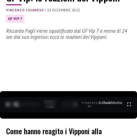
VINCENZO CHIANESE
|
13 DICEMBRE 2022
GF VIP 7
Riccardo Fogli viene squalificato dal GF Vip 7 a meno di 24
ore dal suo ingresso: ecco le reazioni dei Vipponi.
0:30 /
Ad
hub
Media
POWERED
1
/
2
1:40
BY
Come hanno reagito i Vipponi alla