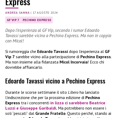
Express
ANDREA SANNA
|
17 AGOSTO 2024
GF VIP 7
PECHINO EXPRESS
Dopo l’esperienza al GF Vip, secondo i rumor Edoardo
Tavassi sarebbe vicino a Pechino Express. Ma non in coppia
con Micol!
Si rumoreggia che
Edoardo Tavassi
dopo l’esperienza al
GF
Vip 7
sarebbe vicino alla partecipazione di
Pechino Express
.
Ma non insieme alla fidanzata
Micol Incorvaia
! Ecco chi
dovrebbe affiancarlo.
Edoardo Tavassi vicino a Pechino Express
Durante le scorse settimane il sito
Libero
ha lanciato
l’indiscrezione che per la prossima edizione di
Pechino
Express
tra i concorrenti
in lizza ci sarebbero
Beatrice
Luzzi
e
Giuseppe Garibaldi
.
Ma potrebbero non essere i
soli “pescati” dal
Grande Fratello
. Questo perché, stando ai