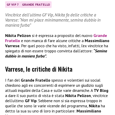
GF VIP 7
GRANDE FRATELLO
Vincitrice dell’ultimo GF Vip, Nikita fa delle critiche a
Varrese: “Non mi piace minimamente, semina dubbio in
maniera furba”
Nikita Pelizon
si è espressa a proposito del nuovo
Grande
Fratello
e non manca di fare alcune critiche a
Massimiliano
Varrese
. Per quel poco che ha visto, infatti, l’ex vincitrice ha
spiegato di non essere troppo convinta dall’attore:
“Semina
dubbio in maniera furba”.
Varrese, le critiche di Nikita
I fan del
Grande Fratello
spesso e volentieri sui social
chiedono agli ex concorrenti di esprimere un giudizio sugli
attuali inquilini della Casa e sulle varie dinamiche. A
TV Blog
a dare il suo punto di vista è stata
Nikita Pelizon
, vincitrice
dell’ultimo
GF Vip
. Sebbene non si sia espressa troppo in
quelle che sono le varie vicende del programma,
Nikita
ha
detto la sua su uno di loro in particolare:
Massimiliano