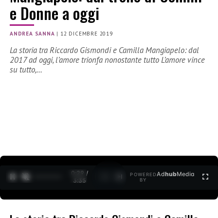
e Donne a oggi
ANDREA SANNA
|
12 DICEMBRE 2019
La storia tra Riccardo Gismondi e Camilla Mangiapelo: dal
2017 ad oggi, l’amore trionfa nonostante tutto L’amore vince
su tutto,…
0:30 /
Ad
hub
Media
POWERED
1
/
2
3:35
BY