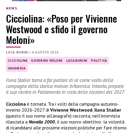
NEWS
Cicciolina: «Poso per Vivienne
Westwood e sfido il governo
Meloni»
LUCA BURINI
|
4 AGOSTO 2026
CICCIOLINA
GOVERNO MELONI
LUCA BURINI
POLITICA
UNGHERIA
Ilona Staller torna a far parlare di sé come volto della
campagna della storica maison britannica. Intanto, prepara
il suo rientro in Parlamento in vista delle elezioni del 2027
Cicciolina
è tornata. Tra i volti della campagna autunno-
inverno 2026-2027 di
Vivienne Westwood
,
Ilona Staller
(questo il suo nome all’anagrafe) racconta, nell’intervista
rilasciata a
Novella 2000
, il suo nuovo obiettivo: la volontà
di ricandidarsi alle prossime elezioni politiche per fare ritorno