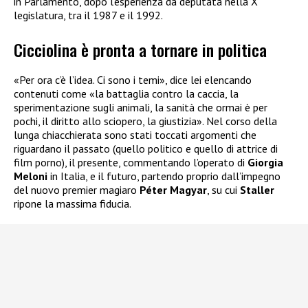
in Parlamento, dopo l’esperienza da deputata nella X
legislatura, tra il 1987 e il 1992.
Cicciolina è pronta a tornare in politica
«Per ora c’è l’idea. Ci sono i temi», dice lei elencando
contenuti come «la battaglia contro la caccia, la
sperimentazione sugli animali, la sanità che ormai è per
pochi, il diritto allo sciopero, la giustizia». Nel corso della
lunga chiacchierata sono stati toccati argomenti che
riguardano il passato (quello politico e quello di attrice di
film porno), il presente, commentando l’operato di
Giorgia
Meloni
in Italia, e il futuro, partendo proprio dall’impegno
del nuovo premier magiaro
Péter Magyar
, su cui
Staller
ripone la massima fiducia.