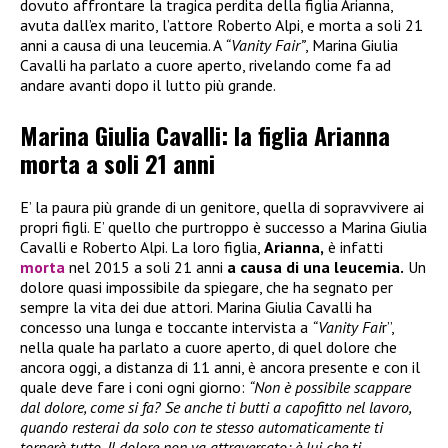
dovuto affrontare la tragica perdita della figlia Arianna,
avuta dall’ex marito, l’attore Roberto Alpi, e morta a soli 21
anni a causa di una leucemia. A
“Vanity Fair”
, Marina Giulia
Cavalli ha parlato a cuore aperto, rivelando come fa ad
andare avanti dopo il lutto più grande.
Marina Giulia Cavalli: la figlia Arianna
morta a soli 21 anni
E’ la paura più grande di un genitore, quella di sopravvivere ai
propri figli. E’ quello che purtroppo è successo a Marina Giulia
Cavalli e Roberto Alpi. La loro figlia,
Arianna,
è infatti
morta
nel 2015 a soli 21 anni
a causa di una leucemia.
Un
dolore quasi impossibile da spiegare, che ha segnato per
sempre la vita dei due attori. Marina Giulia Cavalli ha
concesso una lunga e toccante intervista a
“Vanity Fai
r”,
nella quale ha parlato a cuore aperto, di quel dolore che
ancora oggi, a distanza di 11 anni, è ancora presente e con il
quale deve fare i coni ogni giorno:
“Non è possibile scappare
dal dolore, come si fa? Se anche ti butti a capofitto nel lavoro,
quando resterai da solo con te stesso automaticamente ti
tornerà tutto. Il dolore non va attraversato: è lui che ti