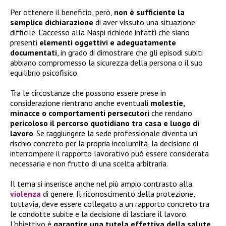
Per ottenere il beneficio, però,
non è sufficiente la
semplice dichiarazione
di aver vissuto una situazione
difficile. L’accesso alla Naspi richiede infatti che siano
presenti
elementi oggettivi e adeguatamente
documentati
, in grado di dimostrare che gli episodi subiti
abbiano compromesso la sicurezza della persona o il suo
equilibrio psicofisico.
Tra le circostanze che possono essere prese in
considerazione rientrano anche eventuali
molestie,
minacce o comportamenti persecutori
che rendano
pericoloso il percorso quotidiano tra casa e luogo di
lavoro
. Se raggiungere la sede professionale diventa un
rischio concreto per la propria incolumità, la decisione di
interrompere il rapporto lavorativo può essere considerata
necessaria e non frutto di una scelta arbitraria.
Il tema si inserisce anche nel più ampio contrasto alla
violenza
di genere. Il riconoscimento della protezione,
tuttavia, deve essere collegato a un rapporto concreto tra
le condotte subite e la decisione di lasciare il lavoro.
L’obiettivo è
garantire una tutela effettiva della salute,