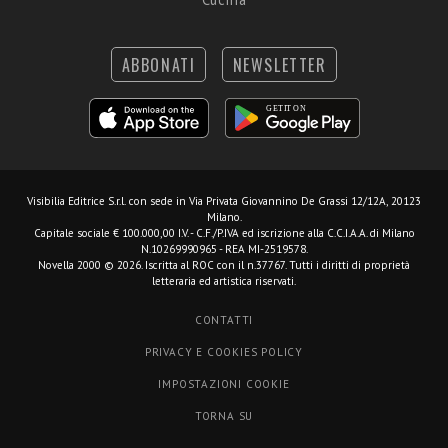
ABBONATI
NEWSLETTER
Visibilia Editrice S.r.l.
con sede in Via Privata Giovannino De Grassi 12/12A, 20123
Milano.
Capitale sociale € 100.000,00 I.V. - C.F./P.IVA ed iscrizione alla C.C.I.A.A. di Milano
N.10269990965 - REA MI-2519578.
Novella 2000 © 2026. Iscritta al ROC con il n.37767. Tutti i diritti di proprietà
letteraria ed artistica riservati.
CONTATTI
PRIVACY E COOKIES POLICY
IMPOSTAZIONI COOKIE
TORNA SU