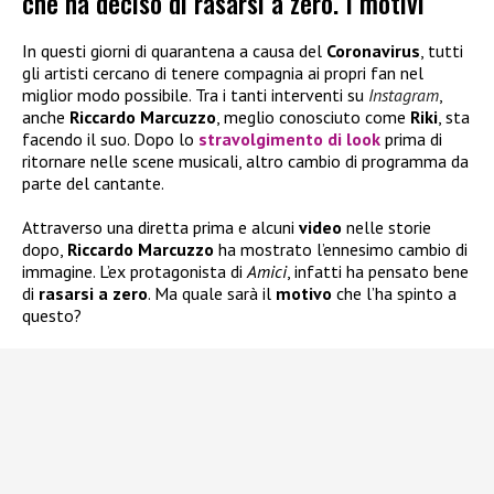
che ha deciso di rasarsi a zero. I motivi
In questi giorni di quarantena a causa del
Coronavirus
, tutti
gli artisti cercano di tenere compagnia ai propri fan nel
miglior modo possibile. Tra i tanti interventi su
Instagram
,
anche
Riccardo Marcuzzo
, meglio conosciuto come
Riki
, sta
facendo il suo. Dopo lo
stravolgimento di look
prima di
ritornare nelle scene musicali, altro cambio di programma da
parte del cantante.
Attraverso una diretta prima e alcuni
video
nelle storie
dopo,
Riccardo Marcuzzo
ha mostrato l’ennesimo cambio di
immagine. L’ex protagonista di
Amici
, infatti ha pensato bene
di
rasarsi a zero
. Ma quale sarà il
motivo
che l’ha spinto a
questo?