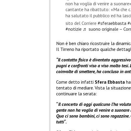
non ha voglia di venire a suonare».
cantante ha ribattuto: «Ma che c…
ha salutato il pubblico ed ha lasc
sito del Corriere
#sferaebbasta
#
#notizie
♬ suono originale – Corr
Non è ben chiaro ricostruire la dinamic
Il Tirreno ha riportato qualche dettagl
“Il contatto fisico è diventato aggressivo
pugni e confronti viso a viso molto tesi. 
coinvolte di smettere, ha concluso in anti
Come detto infatti
Sfera Ebbasta
ha 
tentato di mediare. Vista la situazion
continuare la serata:
“
Il concerto di oggi qualcuno l’ha voluto
gente non ha voglia di venire a suonare ne
Qua ci sono bambini, ci sono ragazzine. C
tutti
“.