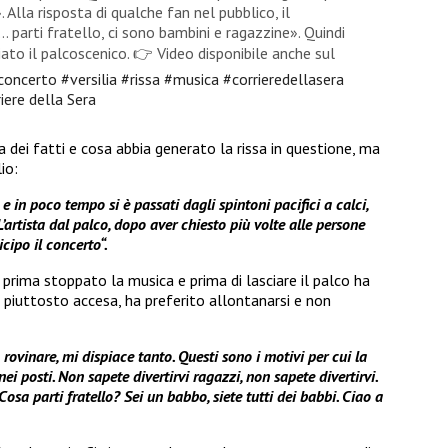
 Alla risposta di qualche fan nel pubblico, il
 parti fratello, ci sono bambini e ragazzine». Quindi
iato il palcoscenico. 👉 Video disponibile anche sul
concerto
#versilia
#rissa
#musica
#corrieredellasera
iere della Sera
a dei fatti e cosa abbia generato la rissa in questione, ma
io:
 e in poco tempo si è passati dagli spintoni pacifici a calci,
L’artista dal palco, dopo aver chiesto più volte alle persone
cipo il concerto“.
prima stoppato la musica e prima di lasciare il palco ha
e piuttosto accesa, ha preferito allontanarsi e non
 rovinare, mi dispiace tanto. Questi sono i motivi per cui la
i posti. Non sapete divertirvi ragazzi, non sapete divertirvi.
osa parti fratello? Sei un babbo, siete tutti dei babbi. Ciao a