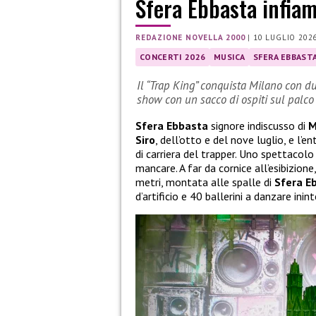
Sfera Ebbasta infiam
REDAZIONE NOVELLA 2000
|
10 LUGLIO 202
CONCERTI 2026
MUSICA
SFERA EBBAST
Il “Trap King” conquista Milano con d
show con un sacco di ospiti sul palco
Sfera Ebbasta
signore indiscusso di
M
Siro
, dell’otto e del nove luglio, e l’
di carriera del trapper. Uno spettacolo 
mancare. A far da cornice all’esibizion
metri, montata alle spalle di
Sfera E
d’artificio e 40 ballerini a danzare in