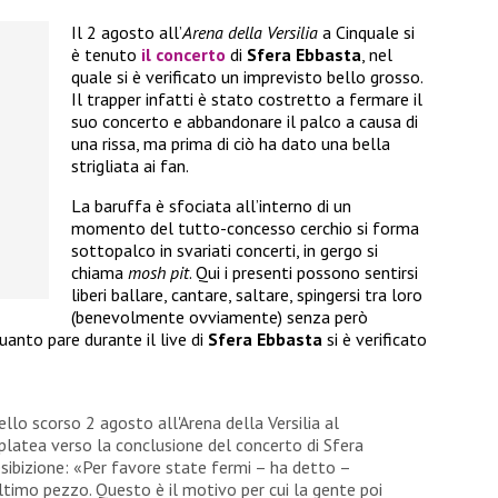
Il 2 agosto all’
Arena della Versilia
a Cinquale si
è tenuto
il concerto
di
Sfera Ebbasta
, nel
quale si è verificato un imprevisto bello grosso.
Il trapper infatti è stato costretto a fermare il
suo concerto e abbandonare il palco a causa di
una rissa, ma prima di ciò ha dato una bella
strigliata ai fan.
La baruffa è sfociata all’interno di un
momento del tutto-concesso cerchio si forma
sottopalco in svariati concerti, in gergo si
chiama
mosh pit
. Qui i presenti possono sentirsi
liberi ballare, cantare, saltare, spingersi tra loro
(benevolmente ovviamente) senza però
quanto pare durante il live di
Sfera Ebbasta
si è verificato
llo scorso 2 agosto all'Arena della Versilia al
 platea verso la conclusione del concerto di Sfera
'esibizione: «Per favore state fermi – ha detto –
ultimo pezzo. Questo è il motivo per cui la gente poi