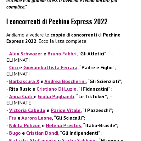
estreme e di grande stress ti avvicini e renda ancora più
complice.”
I concorrenti di Pechino Express 2022
Andiamo a vedere le
coppie
di
concorrenti
di
Pechino
Express 2022
. Ecco la lista completa:
Alex Schwazer
e
Bruno Fabbri
, “Gli Atletici”;
–
ELIMINATI
Ciro
e
Giovambattista Ferrara
, “Padre e Figlio”;
–
ELIMINATI
Barbascura X
e
Andrea Boscherini
, “Gli Scienziati”;
Rita Rusic e
Cristiano Di Luzio
, “I Fidanzatini”;
Anna Ciati
e
Giulia Paglianiti
, “Le TikToker”;
–
ELIMINATE
Victoria Cabello
e
Paride Vitale
, “I Pazzeschi”;
Fru
e
Aurora Leone
, “Gli Sciacalli”;
Nikita Pelizon
e
Helena Prestes
, “Italia-Brasile”;
Bugo
e
Cristian Dondi
, “Gli Indipendenti”;
Natasha Stefanenko
e
Sasha Sabbioni
, “Mamma e