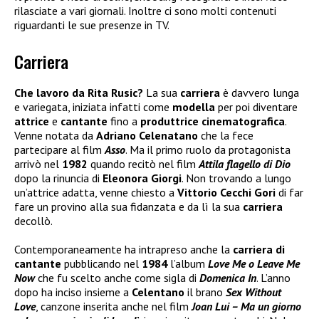
rilasciate a vari giornali. Inoltre ci sono molti contenuti
riguardanti le sue presenze in TV.
Carriera
Che lavoro da Rita Rusic?
La sua
carriera
è davvero lunga
e variegata, iniziata infatti come
modella
per poi diventare
attrice
e
cantante
fino a
produttrice cinematografica
.
Venne notata da
Adriano Celenatano
che la fece
partecipare al film
Asso
. Ma il primo ruolo da protagonista
arrivò nel
1982
quando recitò nel film
Attila flagello di Dio
dopo la rinuncia di
Eleonora Giorgi
. Non trovando a lungo
un’attrice adatta, venne chiesto a
Vittorio Cecchi Gori
di far
fare un provino alla sua fidanzata e da lì la sua
carriera
decollò.
Contemporaneamente ha intrapreso anche la
carriera di
cantante
pubblicando nel
1984
l’album
Love Me o Leave Me
Now
che fu scelto anche come sigla di
Domenica In
. L’anno
dopo ha inciso insieme a
Celentano
il brano
Sex Without
Love
, canzone inserita anche nel film
Joan Lui – Ma un giorno