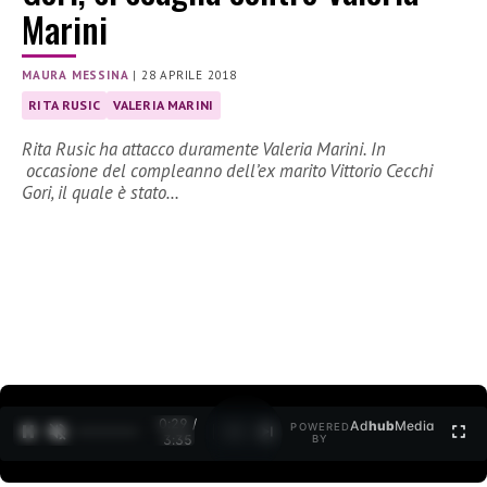
Marini
MAURA MESSINA
|
28 APRILE 2018
RITA RUSIC
VALERIA MARINI
Rita Rusic ha attacco duramente Valeria Marini. In
occasione del compleanno dell’ex marito Vittorio Cecchi
Gori, il quale è stato…
0:30 /
Ad
hub
Media
POWERED
1
/
2
3:35
BY