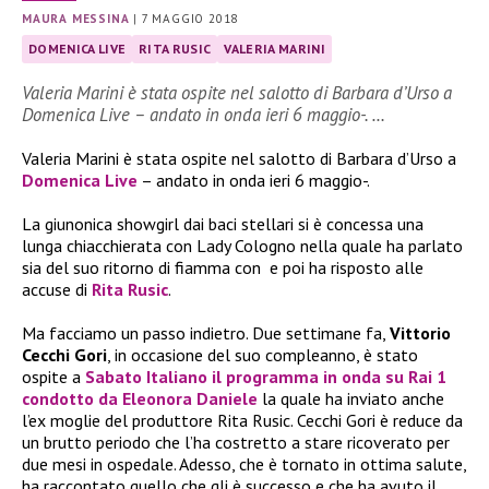
MAURA MESSINA
|
7 MAGGIO 2018
DOMENICA LIVE
RITA RUSIC
VALERIA MARINI
Valeria Marini è stata ospite nel salotto di Barbara d’Urso a
Domenica Live – andato in onda ieri 6 maggio-. …
Valeria Marini è stata ospite nel salotto di Barbara d’Urso a
Domenica Live
– andato in onda ieri 6 maggio-.
La giunonica showgirl dai baci stellari si è concessa una
lunga chiacchierata con Lady Cologno nella quale ha parlato
sia del suo ritorno di fiamma con
e poi ha risposto alle
accuse di
Rita Rusic
.
Ma facciamo un passo indietro. Due settimane fa,
Vittorio
Cecchi Gori
, in occasione del suo compleanno, è stato
ospite a
Sabato Italiano il programma in onda su Rai 1
condotto da Eleonora Daniele
la quale ha inviato anche
l’ex moglie del produttore Rita Rusic. Cecchi Gori è reduce da
un brutto periodo che l’ha costretto a stare ricoverato per
due mesi in ospedale. Adesso, che è tornato in ottima salute,
ha raccontato quello che gli è successo e che ha avuto il