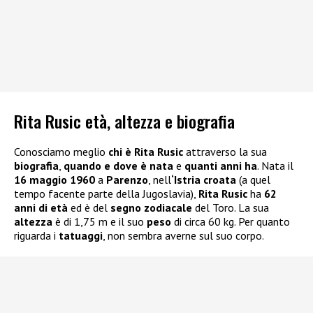
Rita Rusic età, altezza e biografia
Conosciamo meglio
chi è Rita Rusic
attraverso la sua
biografia
,
quando e dove è nata
e
quanti anni ha
. Nata il
16 maggio 1960
a
Parenzo
, nell
‘Istria croata
(a quel
tempo facente parte della Jugoslavia),
Rita Rusic
ha
62
anni di età
ed è del
segno zodiacale
del Toro. La sua
altezza
è di 1,75 m e il suo
peso
di circa 60 kg. Per quanto
riguarda i
tatuaggi
, non sembra averne sul suo corpo.