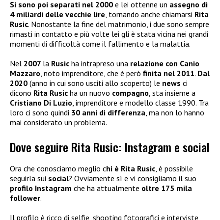
Si sono poi separati nel 2000
e lei ottenne un
assegno di
4 miliardi delle vecchie lire
, tornando anche chiamarsi
Rita
Rusic
. Nonostante la fine del matrimonio, i due sono sempre
rimasti in contatto e più volte lei gli è stata vicina nei grandi
momenti di difficoltà come il fallimento e la malattia.
Nel
2007
la
Rusic
ha intrapreso una
relazione con Canio
Mazzaro
, noto imprenditore, che è però
finita nel 2011
.
Dal
2020
(anno in cui sono usciti allo scoperto) le
news
ci
dicono
Rita Rusic
ha un nuovo
compagno
, sta insieme a
Cristiano Di Luzio
, imprenditore e modello classe 1990. Tra
loro ci sono quindi
30 anni di differenza
, ma non lo hanno
mai considerato un problema.
Dove seguire Rita Rusic: Instagram e social
Ora che conosciamo meglio c
hi è Rita Rusic
, è possibile
seguirla sui
social
? Ovviamente sì e vi consigliamo il suo
profilo Instagram
che ha attualmente
oltre 175 mila
follower
.
Il profilo è ricco di selfie, shooting fotografici e interviste