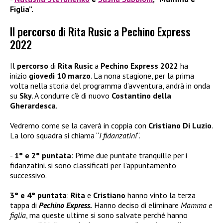
Figlia”.
Il percorso di Rita Rusic a Pechino Express
2022
Il
percorso
di
Rita Rusic
a
Pechino Express 2022
ha
inizio
giovedì 10 marzo
. La nona stagione, per la prima
volta nella storia del programma d’avventura, andrà in onda
su
Sky
. A condurre c’è di nuovo
Costantino della
Gherardesca
.
Vedremo come se la caverà in coppia con
Cristiano Di Luzio
.
La loro squadra si chiama “
I fidanzatini
“.
1° e 2° puntata
: Prime due puntate tranquille per i
fidanzatini. si sono classificati per l’appuntamento
successivo.
3° e 4° puntata
:
Rita
e
Cristiano
hanno vinto la terza
tappa di
Pechino Express.
Hanno deciso di eliminare
Mamma e
figlia
, ma queste ultime si sono salvate perché hanno