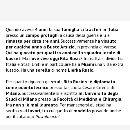
Quando aveva
4 anni
la sua
famiglia si trasferì in Italia
presso un
campo profughi
a causa della guerra e lì è
rimasta per circa tre anni
. Successivamente h
a vissuto
per qualche anno a Busto Arsizio
, in provincia di Varese.
Qui
ha giocato per quattro anni nella squadra locale di
basket
. Ma d
ove vive oggi Rita Rusic
? In realtà si divide tra
Italia e Stati Uniti e in particolare ha a
Miami
una villa extra
lussoo. Ha una
sorella
di nome
Lierka Rusic
.
Per quanto riguarda gli
studi
,
Rita Rusic si è diplomata
come odontotecnico
presso la scuola Cesare Crrenti di
Milano
. Successivamente si è iscritta all’
Università degli
Studi di Milano
presso la
Facoltà di Medicina e Chirurgia
.
Ma
non si è mai laureata
. Per mantenersi gli studi ha
svolto vari
lavori
, tra cui quello di
modella
posando anche
per il catalogo
Postalmarket
.