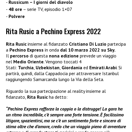
Russicum – I giorni del diavolo
48 ore
– serie TV, episodio 1×07
Polvere
Rita Rusic a Pechino Express 2022
Rita Rusic
insieme al fidanzato
Cristiano Di Luzio
partecipa
a
Pechino Express
in onda
dal 10 marzo 2022 su Sky.
Il
percorso
di questa
nona edizione
prevede un viaggio
nel
Medio Oriente
. Vengono toccati 4
Stati:
Turchia
,
Uzbekistan
,
Giordania
ed
Emirati Arabi
. Si
partirà, quindi, dalla Cappadocia per attraversare Istanbul
raggiungendo Samarcanda lungo la Via della Seta.
Riguardo la sua partecipazione al reality insieme al
fidanzato,
Rita Rusic
ha detto:
“Pechino Express rafforza la coppia o la distrugge! La gara ha
un ritmo incredibile, c’è sempre una forte tensione. È facilissimo
litigare, spazientirsi, ma se c’è un sentimento forte e sincero di
stima oltre che d’amore, credo che un viaggio pieno di avventure