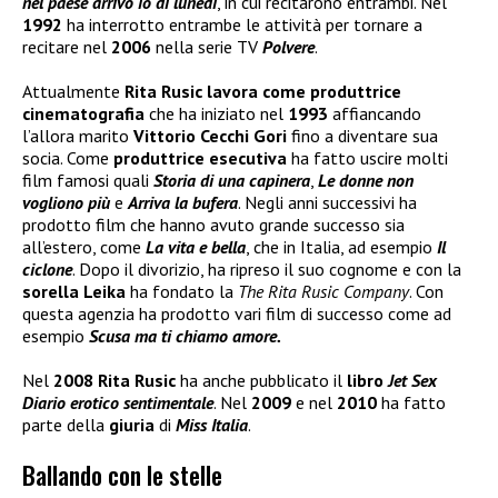
nel paese arrivo io di lunedì
, in cui recitarono entrambi. Nel
1992
ha interrotto entrambe le attività per tornare a
recitare nel
2006
nella serie TV
Polvere
.
Attualmente
Rita Rusic
lavora come produttrice
cinematografia
che ha iniziato nel
1993
affiancando
l’allora marito
Vittorio Cecchi Gori
fino a diventare sua
socia. Come
produttrice esecutiva
ha fatto uscire molti
film famosi quali
Storia di una capinera
,
Le donne non
vogliono più
e
Arriva la bufera
. Negli anni successivi ha
prodotto film che hanno avuto grande successo sia
all’estero, come
La vita e bella
, che in Italia, ad esempio
Il
ciclone
. Dopo il divorizio, ha ripreso il suo cognome e con la
sorella Leika
ha fondato la
The Rita Rusic Company
. Con
questa agenzia ha prodotto vari film di successo come ad
esempio
Scusa ma ti chiamo amore.
Nel
2008 Rita Rusic
ha anche pubblicato il
libro
Jet Sex
Diario erotico sentimentale
. Nel
2009
e nel
2010
ha fatto
parte della
giuria
di
Miss Italia
.
Ballando con le stelle