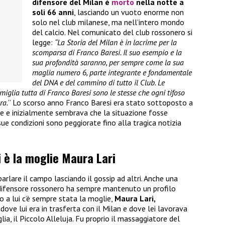
difensore del Milan è
morto
nella notte a
soli 66 anni
, lasciando un vuoto enorme non
solo nel club milanese, ma nell’intero mondo
del calcio. Nel comunicato del club rossonero si
legge:
“La Storia del Milan è in lacrime per la
scomparsa di Franco Baresi. Il suo esempio e la
sua profondità saranno, per sempre come la sua
maglia numero 6, parte integrante e fondamentale
del DNA e del cammino di tutto il Club. Le
iglia tutta di Franco Baresi sono le stesse che ogni tifoso
ra.
” Lo scorso anno Franco Baresi era stato sottoposto a
e e inizialmente sembrava che la situazione fosse
sue condizioni sono peggiorate fino alla tragica notizia
i è la moglie Maura Lari
rlare il campo lasciando il gossip ad altri. Anche una
x difensore rossonero ha sempre mantenuto un profilo
to a lui c’è sempre stata la moglie,
Maura Lari,
ove lui era in trasferta con il Milan e dove lei lavorava
ia, il Piccolo Alleluja. Fu proprio il massaggiatore del