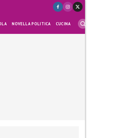
OLA
NOVELLA POLITICA
CUCINA