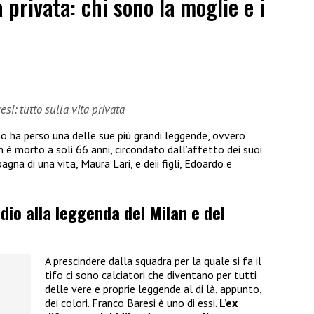
a privata: chi sono la moglie e i
si: tutto sulla vita privata
no ha perso una delle sue più grandi leggende, ovvero
an è morto a soli 66 anni, circondato dall’affetto dei suoi
agna di una vita, Maura Lari, e deii figli, Edoardo e
dio alla leggenda del Milan e del
A prescindere dalla squadra per la quale si fa il
tifo ci sono calciatori che diventano per tutti
delle vere e proprie leggende al di là, appunto,
dei colori. Franco Baresi è uno di essi.
L’ex