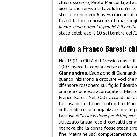
club rossonero, Paolo Mariconti, ad a
bionda che serviva ai tavoli. In un’inte
stesso ex numero 6 aveva raccontato 
favorì la loro conoscenza. Il massaggi
favore, serva prima lui, perché è il capita
stato celebrato il 10 settembre dell’
Addio a Franco Baresi: chi 
Nel 1991 a Città del Messico nasce il 
1997 invece la coppia decise di allarg
Giannandrea
. L’adozione di Giannandr
quanto iniziarono a circolare voci che 
difensore rossonero sul figlio Edoardo.
una relazione extraconiugale di Maura
Franco Baresi. Nel 2005 accadde un altr
l’accusa di truffa nei confronti di Maur
nell’ambito di una organizzazione lega
l’accusa di “
associazione per delinquere f
utilizzato la sua rete di contatti per a
riteneva che la donna fosse stata arre
fine, Maura ne uscì completamente pu