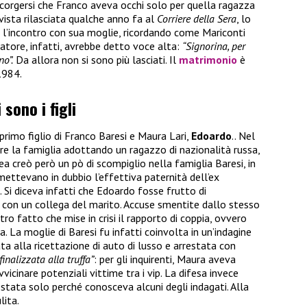
ccorgersi che Franco aveva occhi solo per quella ragazza
rvista rilasciata qualche anno fa al
Corriere della Sera
, lo
l’incontro con sua moglie, ricordando come Mariconti
atore, infatti, avrebbe detto voce alta:
“Signorina, per
no”.
Da allora non si sono più lasciati. Il
matrimonio
è
1984.
sono i figli
primo figlio di Franco Baresi e Maura Lari,
Edoardo
.. Nel
are la famiglia adottando un ragazzo di nazionalità russa,
ea creò però un pò di scompiglio nella famiglia Baresi, in
mettevano in dubbio l’effettiva paternità dell’ex
 Si diceva infatti che Edoardo fosse frutto di
 con un collega del marito. Accuse smentite dallo stesso
o fatto che mise in crisi il rapporto di coppia, ovvero
a. La moglie di Baresi fu infatti coinvolta in un’indagine
ta alla ricettazione di auto di lusso e arrestata
con
inalizzata alla truffa”
: per gli inquirenti, Maura aveva
vvicinare potenziali vittime tra i vip. La difesa invece
stata solo perché conosceva alcuni degli indagati. Alla
lita.