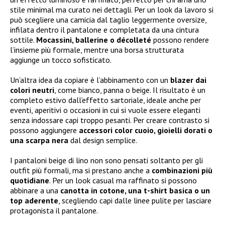
stile minimal ma curato nei dettagli. Per un look da lavoro si
può scegliere una camicia dal taglio leggermente oversize,
infilata dentro il pantalone e completata da una cintura
sottile.
Mocassini, ballerine o décolleté
possono rendere
l’insieme più formale, mentre una borsa strutturata
aggiunge un tocco sofisticato.
Un’altra idea da copiare è l’abbinamento con un
blazer dai
colori neutri
, come bianco, panna o beige. Il risultato è un
completo estivo dall’effetto sartoriale, ideale anche per
eventi, aperitivi o occasioni in cui si vuole essere eleganti
senza indossare capi troppo pesanti. Per creare contrasto si
possono aggiungere
accessori color cuoio, gioielli dorati o
una scarpa nera
dal design semplice.
I pantaloni beige di lino non sono pensati soltanto per gli
outfit più formali, ma si prestano anche a
combinazioni più
quotidiane
. Per un look casual ma raffinato si possono
abbinare a una
canotta in cotone, una t-shirt basica o un
top aderente
, scegliendo capi dalle linee pulite per lasciare
protagonista il pantalone.