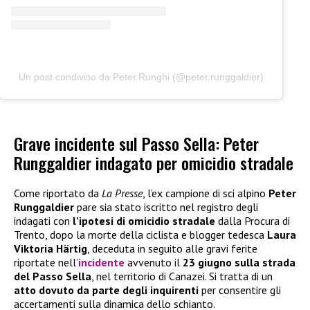
Un post condiviso da Peter.Runghi (@peter.runggaldier)
Grave incidente sul Passo Sella: Peter
Runggaldier indagato per omicidio stradale
Come riportato da
La Presse
, l’ex campione di sci alpino
Peter
Runggaldier
pare sia stato iscritto nel registro degli
indagati con
l’ipotesi di omicidio stradale
dalla Procura di
Trento, dopo la morte della ciclista e blogger tedesca
Laura
Viktoria Härtig
, deceduta in seguito alle gravi ferite
riportate nell’
incidente
avvenuto il
23 giugno sulla strada
del Passo Sella
, nel territorio di Canazei. Si tratta di un
atto dovuto da parte degli inquirenti
per consentire gli
accertamenti sulla dinamica dello schianto.