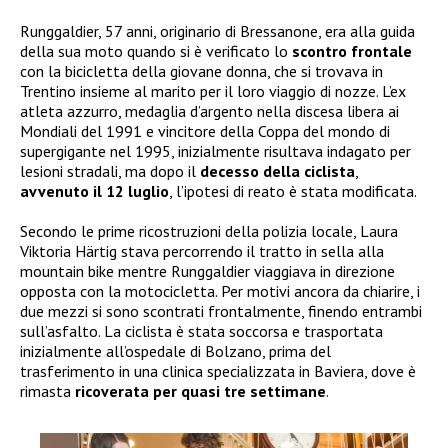
Runggaldier, 57 anni, originario di Bressanone, era alla guida
della sua moto quando si è verificato lo
scontro frontale
con la bicicletta della giovane donna, che si trovava in
Trentino insieme al marito per il loro viaggio di nozze. L’ex
atleta azzurro, medaglia d’argento nella discesa libera ai
Mondiali del 1991 e vincitore della Coppa del mondo di
supergigante nel 1995, inizialmente risultava indagato per
lesioni stradali, ma dopo il
decesso della ciclista
,
avvenuto il 12 luglio
, l’ipotesi di reato è stata modificata.
Secondo le prime ricostruzioni della polizia locale, Laura
Viktoria Härtig stava percorrendo il tratto in sella alla
mountain bike mentre Runggaldier viaggiava in direzione
opposta con la motocicletta. Per motivi ancora da chiarire, i
due mezzi si sono scontrati frontalmente, finendo entrambi
sull’asfalto. La ciclista è stata soccorsa e trasportata
inizialmente all’ospedale di Bolzano, prima del
trasferimento in una clinica specializzata in Baviera, dove è
rimasta
ricoverata per quasi tre settimane
.