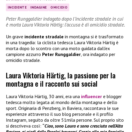
INCIDENTE
INDAGINE
OMICIDIO
Peter Runggaldier indagato dopo l’incidente stradale in cui
è morta Laura Viktoria Härtig: l’accusa è di omicidio stradale.
Un grave
incidente stradale
in montagna si è trasformato
in una tragedia: la ciclista tedesca Laura Viktoria Härtig è
morta dopo lo scontro con una moto guidata dall’ex
campione azzurro
Peter Runggaldier
, ora indagato per
omicidio stradale.
Laura Viktoria Härtig, la passione per la
montagna e il racconto sui social
Laura Viktoria Härtig, 30 anni, era una
influencer
e blogger
tedesca molto legata al mondo della montagna e dello
sport. Originaria di Penzberg, in Baviera, raccontava le sue
esperienze attraverso il suo blog personale e il profilo
Instagram, seguito da oltre 51mila persone. Sul proprio sito
si descriveva così:
“
Ciao, sono Laura e sono cresciuta nell’Alta
Baviera, ai piedi delle Prealpi bavaresi. Grazie alla mia famiglia,