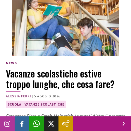
NEWS
Vacanze scolastiche estive
troppo lunghe, che cosa fare?
ALESSIA FERRI
|
5 AGOSTO 2026
SCUOLA
VACANZE SCOLASTICHE
Francesca Fiore e Sarah Malnerich, le menti dietro il progetto
satirico ma non troppo “mammadimerda”, sostengono che 91
giorni di pausa sono più dannosi che utili per ragazzi e