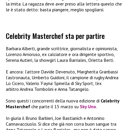
la imita. La ragazza deve aver preso alla lettera queelo che
le è stato detto: basta piangere, meglio spogliarsi.
Celebrity Masterchef sta per partire
Barbara Alberti, grande scrittrice, giornalista e opinionista,
Lorenzo Amoruso, ex calciatore e ora dirigente sportivo,
Serena Autieri, la showgirl Laura Barriales, Orietta Berti.
E ancora: l’attore Davide Devenuto, Margherita Granbassi
l’astronauta, Umberto Guidoni, il campione di rugby Andrea
Lo Cicero, Valerio ‘Fayna’ Spinella di Sky Sport, l’ex
arbitro Andrea Tombolini e Anna Tatangelo.
Sono questi i concorrenti della nuova edizione di
Celebrity
Masterchef
che parte il 15 marzo su
Sky Uno
.
In giuria il Bruno Barbieri, Joe Bastianich e Antonino
Cannavacciuolo. Si dice che già non corra buon sangue tra
Anna Tatangelo e Laura Barriales , ma non è dato sapere