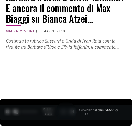
E ancora il commento di Max
Biaggi su Bianca Atzei…
MAURA MESSINA
|
15 MARZO 2018
Continua la rubrica Sussurri e Grida di Ivan Rota con: la
rivalità tra Barbara d’Urso e Silvia Toffanin, il commento…
0:30 /
Ad
hub
Media
POWERED
1
/
2
1:40
BY