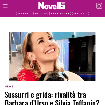
SANREMO
AMICI 24
NEWSLETTER
ABBONATI
NEWS
Sussurri e grida: rivalità tra
Barbara d’Urso e Silvia Toffanin?