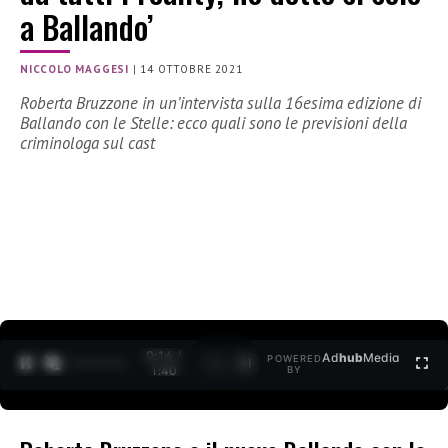
a Ballando’
NICCOLO MAGGESI
|
14 OTTOBRE 2021
Roberta Bruzzone in un’intervista sulla 16esima edizione di
Ballando con le Stelle: ecco quali sono le previsioni della
criminologa sul cast
0:15 /
Ad
hub
Media
POWERED
1
/
2
1:40
BY