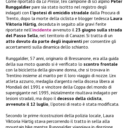
Come riportato da
La Presse
, l’ex campione di sci alpino
Peter
Runggaldier
pare sia stato iscritto nel registro degli
indagati con
l’ipotesi di omicidio stradale
dalla Procura di
Trento, dopo la morte della ciclista e blogger tedesca
Laura
Viktoria Härtig
, deceduta in seguito alle gravi ferite
riportate nell’
incidente
avvenuto il
23 giugno sulla strada
del Passo Sella
, nel territorio di Canazei. Si tratta di un
atto dovuto da parte degli inquirenti
per consentire gli
accertamenti sulla dinamica dello schianto.
Runggaldier, 57 anni, originario di Bressanone, era alla guida
della sua moto quando si è verificato lo
scontro frontale
con la bicicletta della giovane donna, che si trovava in
Trentino insieme al marito per il loro viaggio di nozze. L’ex
atleta azzurro, medaglia d’argento nella discesa libera ai
Mondiali del 1991 e vincitore della Coppa del mondo di
supergigante nel 1995, inizialmente risultava indagato per
lesioni stradali, ma dopo il
decesso della ciclista
,
avvenuto il 12 luglio
, l’ipotesi di reato è stata modificata.
Secondo le prime ricostruzioni della polizia locale, Laura
Viktoria Härtig stava percorrendo il tratto in sella alla
mountain bike mentre Runggaldier viaggiava in direzione