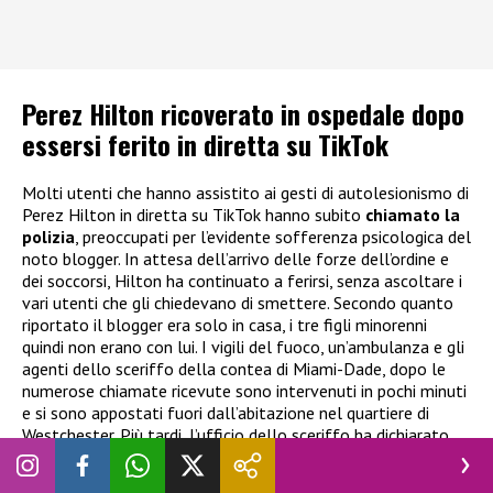
Perez Hilton ricoverato in ospedale dopo
essersi ferito in diretta su TikTok
Molti utenti che hanno assistito ai gesti di autolesionismo di
Perez Hilton in diretta su TikTok hanno subito
chiamato la
polizia
, preoccupati per l’evidente sofferenza psicologica del
noto blogger. In attesa dell’arrivo delle forze dell’ordine e
dei soccorsi, Hilton ha continuato a ferirsi, senza ascoltare i
vari utenti che gli chiedevano di smettere. Secondo quanto
riportato il blogger era solo in casa, i tre figli minorenni
quindi non erano con lui. I vigili del fuoco, un’ambulanza e gli
agenti dello sceriffo della contea di Miami-Dade, dopo le
numerose chiamate ricevute sono intervenuti in pochi minuti
e si sono appostati fuori dall’abitazione nel quartiere di
Westchester. Più tardi, l’ufficio dello sceriffo ha dichiarato
che Perez Hilton era stato
“tratto in salvo e trasportato dai
vigili del fuoco di Miami-Dade
in un
ospedale
locale,
dove sta