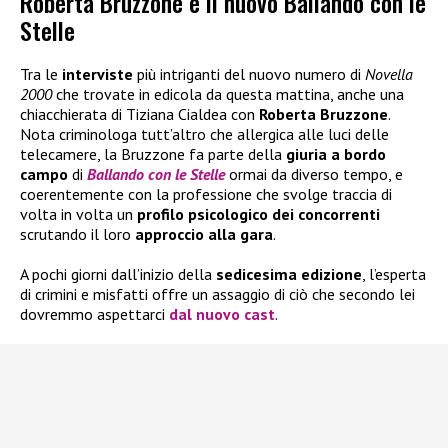
Roberta Bruzzone e il nuovo Ballando con le
Stelle
Tra le
interviste
più intriganti del nuovo numero di
Novella
2000
che trovate in edicola da questa mattina, anche una
chiacchierata di Tiziana Cialdea con
Roberta Bruzzone
.
Nota criminologa tutt’altro che allergica alle luci delle
telecamere, la Bruzzone fa parte della
giuria a bordo
campo
di
Ballando con le Stelle
ormai da diverso tempo, e
coerentemente con la professione che svolge traccia di
volta in volta un
profilo psicologico dei concorrenti
scrutando il loro
approccio alla gara
.
A pochi giorni dall’inizio della
sedicesima edizione
, l’esperta
di crimini e misfatti offre un assaggio di ciò che secondo lei
dovremmo aspettarci
dal
nuovo cast
.