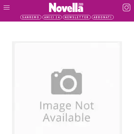
SANREMO
AMICI 24
NEWSLETTER
ABBONATI