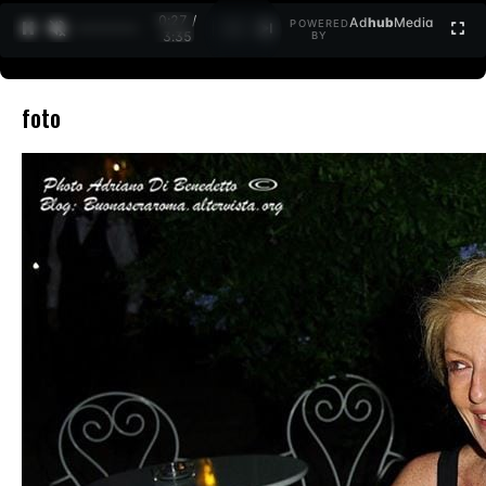
0:27 /
Ad
hub
Media
POWERED
1
/
2
3:35
BY
foto