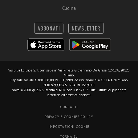
Cucina
ABBONATI
NEWSLETTER
Visibilia Editrice S.r.l.
con sede in Via Privata Giovannino De Grassi 12/12A, 20123
Milano.
Capitale sociale € 100.000,00 I.V. - C.F./P.IVA ed iscrizione alla C.C.I.A.A. di Milano
N.10269990965 - REA MI-2519578.
Novella 2000 © 2026. Iscritta al ROC con il n.37767. Tutti i diritti di proprietà
letteraria ed artistica riservati.
CONTATTI
PRIVACY E COOKIES POLICY
IMPOSTAZIONI COOKIE
TORNA SU