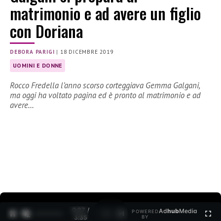
matrimonio e ad avere un figlio
con Doriana
DEBORA PARIGI
|
18 DICEMBRE 2019
UOMINI E DONNE
Rocco Fredella l’anno scorso corteggiava Gemma Galgani,
ma oggi ha voltato pagina ed è pronto al matrimonio e ad
avere…
0:27 /
Ad
hub
Media
POWERED
1
/
2
3:35
BY