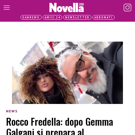
SANREMO
AMICI 24
NEWSLETTER
ABBONATI
NEWS
Rocco Fredella: dopo Gemma
Galgani si prepara al