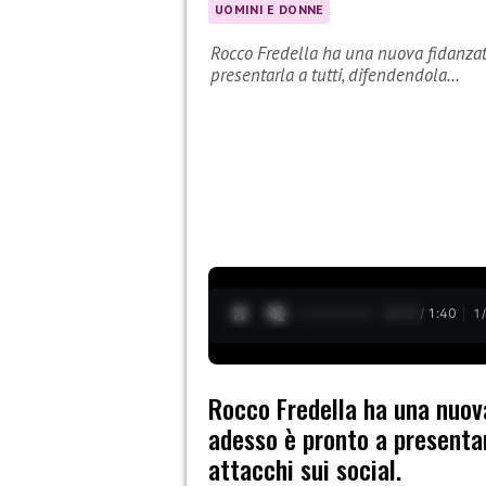
UOMINI E DONNE
Rocco Fredella ha una nuova fidanzat
presentarla a tutti, difendendola…
0:13 / 1:40
1
Rocco Fredella ha una nuov
adesso è pronto a presentar
attacchi sui social.