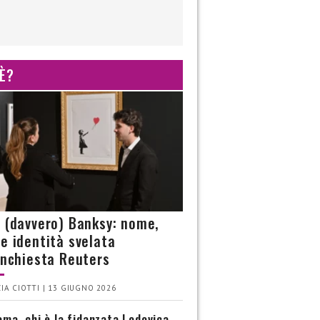
 È?
è (davvero) Banksy: nome,
 e identità svelata
’inchiesta Reuters
IA CIOTTI | 13 GIUGNO 2026
ma, chi è la fidanzata Lodovica