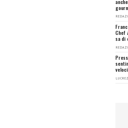
anche
gour
REDAZI
Franc
Chef 
sa di
REDAZI
Press
senti
veloci
LUCREZ