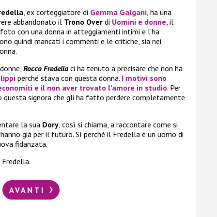
redella
, ex corteggiatore di
Gemma Galgani
, ha una
avere abbandonato il
Trono Over
di
Uomini e donne
, il
 foto con una donna in atteggiamenti intimi e l’ha
o quindi mancati i commenti e le critiche, sia nei
donna.
 donne,
Rocco Fredella
ci ha tenuto a precisare che non ha
lippi
perché stava con questa donna.
I motivi sono
economici e il non aver trovato l’amore in studio
. Per
to questa signora che gli ha fatto perdere completamente
entare la sua
Dory
, così si chiama, a raccontare come si
hanno già per il futuro. Sì perché il Fredella è un uomo di
uova fidanzata.
 Fredella.
AVANTI