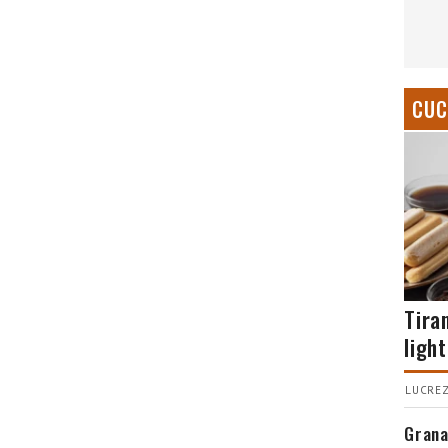
CUC
Tira
light
LUCREZ
Grana