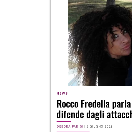
NEWS
Rocco Fredella parla 
difende dagli attacch
DEBORA PARIGI
|
5 GIUGNO 2019