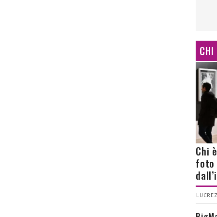
CHI
Chi 
foto
dall
LUCREZ
BigMa