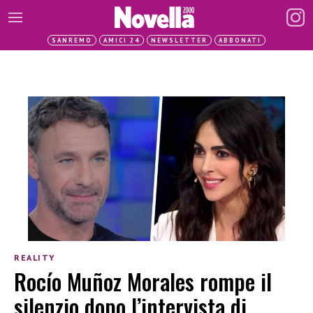
SANREMO
AMICI 24
NEWSLETTER
ABBONATI
REALITY
Rocío Muñoz Morales rompe il
silenzio dopo l’intervista di