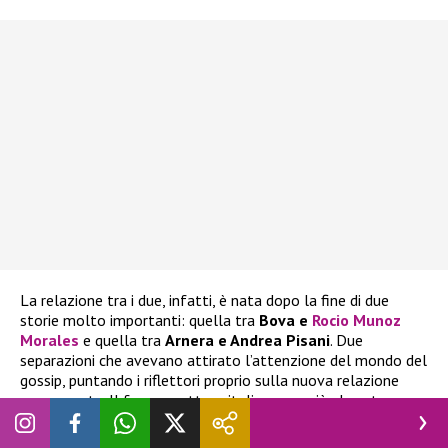
La relazione tra i due, infatti, è nata dopo la fine di due
storie molto importanti: quella tra
Bova e
Rocio Munoz
Morales
e quella tra
Arnera e Andrea Pisani
. Due
separazioni che avevano attirato l’attenzione del mondo del
gossip, puntando i riflettori proprio sulla nuova relazione
appena nata. Il famoso attore italiano era già al centro
delle polemiche per
le rivelazioni diffuse da Fabrizio
Corona
la scorsa estate, situazione che è andata avanti