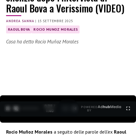
Raoul Bova a Verissimo (VIDEO)
ANDREA SANNA
|
15 SETTEMBRE 2025
RAOUL BOVA
ROCIO MUNOZ MORALES
Cosa ha detto Rocío Muñoz Morales
0:30 /
Ad
hub
Media
POWERED
1
/
2
1:40
BY
Rocío Muñoz Morales
a seguito delle parole dell’ex
Raoul