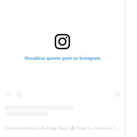
Visualizza questo post su Instagram
Un post condiviso da Bingy News 🎬| Serie tv, Cinema e Televisione (@bingynews)