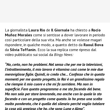
La giornalista
Laura Rio
de
Il Giornale
ha chiesto a
Rocío
Muñoz Morales
come si sentisse a dover lavorare in periodo
così particolare della sua vita. Ma anche se volesse magari
rispondere, in qualche modo, a quanto detto da
Raoul Bova
da
Silvia Toffanin.
Ecco la sua replica come ripreso dal
video pubblicato sui social da
Bingy News:
“No, certo, non ho problemi. Nel senso che per me la televisioni,
l’intrattenimento, il mio lavoro è vitamina così come le mie due
meravigliose figlie. Quindi, io credo che… Confesso che in questo
momenti per me questo progetto, la Rai è un grandissimo regalo
che riempie il mio cuore e che mi fa sorridere.
M
a non in
superficie. Fare questo programma a me sta facendo del bene.
Ma non solo per stare lavorando, ma anche con la quale lo sto
facendo e con un progetto come questo. Io ho preso una scelta
molto ponderata, che è quella del silenzio perché voglio tutelare
la cosa più preziosa che ho, che sono Luna e Alma”.