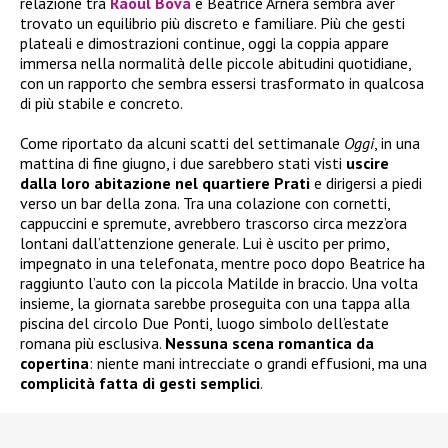
relazione tra
Raoul Bova
e Beatrice Arnera sembra aver
trovato un equilibrio più discreto e familiare. Più che gesti
plateali e dimostrazioni continue, oggi la coppia appare
immersa nella normalità delle piccole abitudini quotidiane,
con un rapporto che sembra essersi trasformato in qualcosa
di più stabile e concreto.
Come riportato da alcuni scatti del settimanale
Oggi
, in una
mattina di fine giugno, i due sarebbero stati visti
uscire
dalla loro abitazione nel quartiere Prati
e dirigersi a piedi
verso un bar della zona. Tra una colazione con cornetti,
cappuccini e spremute, avrebbero trascorso circa mezz’ora
lontani dall’attenzione generale. Lui è uscito per primo,
impegnato in una telefonata, mentre poco dopo Beatrice ha
raggiunto l’auto con la piccola Matilde in braccio. Una volta
insieme, la giornata sarebbe proseguita con una tappa alla
piscina del circolo Due Ponti, luogo simbolo dell’estate
romana più esclusiva.
Nessuna scena romantica da
copertina
: niente mani intrecciate o grandi effusioni, ma una
complicità fatta di gesti semplici
.