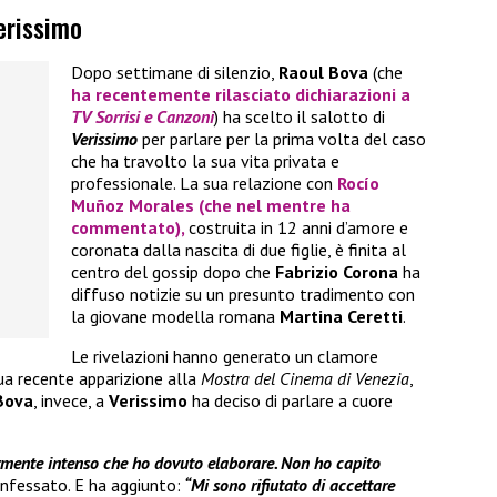
erissimo
Dopo settimane di silenzio,
Raoul Bova
(che
ha recentemente rilasciato dichiarazioni a
TV Sorrisi e Canzoni
) ha scelto il salotto di
Verissimo
per parlare per la prima volta del caso
che ha travolto la sua vita privata e
professionale. La sua relazione con
Rocío
Muñoz Morales
(che nel mentre ha
commentato),
costruita in 12 anni d’amore e
coronata dalla nascita di due figlie, è finita al
centro del gossip dopo che
Fabrizio Corona
ha
diffuso notizie su un presunto tradimento con
la giovane modella romana
Martina Ceretti
.
Le rivelazioni hanno generato un clamore
sua recente apparizione alla
Mostra del Cinema di Venezia
,
Bova
, invece, a
Verissimo
ha deciso di parlare a cuore
rmente intenso che ho dovuto elaborare. Non ho capito
nfessato. E ha aggiunto:
“Mi sono rifiutato di accettare