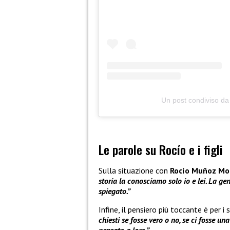
Un post condiviso da
Le parole su Rocío e i figli
Sulla situazione con
Rocío Muñoz Mo
storia la conosciamo solo io e lei. La ge
spiegato.”
Infine, il pensiero più toccante è per i 
chiesti se fosse vero o no, se ci fosse u