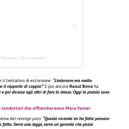
 Verissimo (@verissimotv)
 il tentativo di estorsione:
“L’estorsore era molto
 il rapporto di coppia’.”
E poi ancora
Raoul Bova
ha
 poi dicesse agli altri di fare lo stesso. Oggi la pistola sono
i conduttori che affiancheranno Mara Venier
l tema del
revenge porn
:
“Questa vicenda mi ha fatto pensare
o fatta. Serve una legge, serve un garante che possa