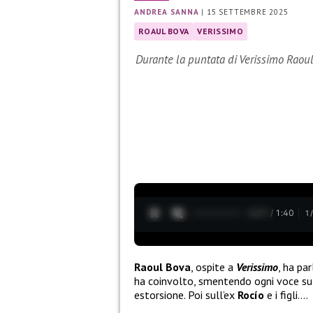
ANDREA SANNA
|
15 SETTEMBRE 2025
ROAUL BOVA
VERISSIMO
Durante la puntata di Verissimo Raoul
0:28 / 1:40
1
Raoul Bova
, ospite a
Verissimo
, ha pa
ha coinvolto, smentendo ogni voce su 
estorsione. Poi sull’ex
Rocío
e i figli….