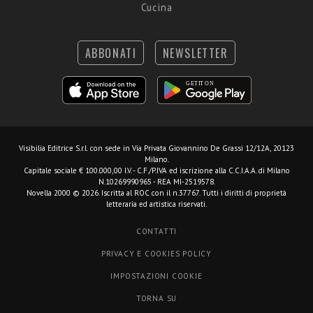
Cucina
ABBONATI
NEWSLETTER
Visibilia Editrice S.r.l.
con sede in Via Privata Giovannino De Grassi 12/12A, 20123
Milano.
Capitale sociale € 100.000,00 I.V. - C.F./P.IVA ed iscrizione alla C.C.I.A.A. di Milano
N.10269990965 - REA MI-2519578.
Novella 2000 © 2026. Iscritta al ROC con il n.37767. Tutti i diritti di proprietà
letteraria ed artistica riservati.
CONTATTI
PRIVACY E COOKIES POLICY
IMPOSTAZIONI COOKIE
TORNA SU