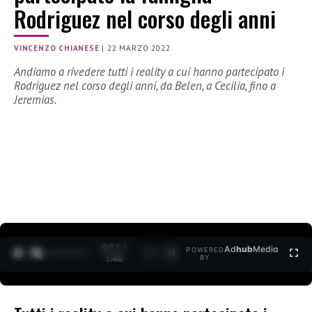
Rodriguez nel corso degli anni
VINCENZO CHIANESE
|
22 MARZO 2022
Andiamo a rivedere tutti i reality a cui hanno partecipato i
Rodriguez nel corso degli anni, da Belen, a Cecilia, fino a
Jeremias.
0:12 /
Ad
hub
Media
POWERED
1
/
2
1:40
BY